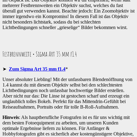
mehrerer Festbrennweiten ein Objektiv suchst, welches du fast
überall gut verwenden kannst. Beachte jedoch: Ein Zoomobjektiv ist
immer irgendwo ein Kompromiss! In diesem Fall ist das Objektiv
nicht besonders lichtstark, sodass du bei schlechten
Lichtbedingungen schneller „grieselige“ Bilder bekommen wirst.
Festbrennweite • Sigma Art 35 mm f1.4
➤
Zum Sigma Art 35 mm f1.4
*
Unser absoluter Liebling! Mit der unfassbaren Blendenöffnung von
1.4 kannst du mit diesem Objektiv selbst bei den schlechtesten
Lichtbedingungen noch unfassbar hochwertige Bilder erstellen.
Aber nicht nur das: Die Linse ist gestochen scharf und erzeugt ein
unglaublich tolles Bokeh. Perfekt für das Mittendrin-Gefühlt bei
Reiseaufnahmen, Portraits oder für tolle B-Roll-Aufnahmen.
Hinweis
: Als hauptberufliche Fotografen ist es für uns wichtig mit
dem besten Fotoequipment zu arbeiten, um unseren Kunden
optimale Ergebnisse liefern zu können. Für Anfänger &
Hobbyfotografen gibt es sicherlich aber kostengünstigere Objektive,