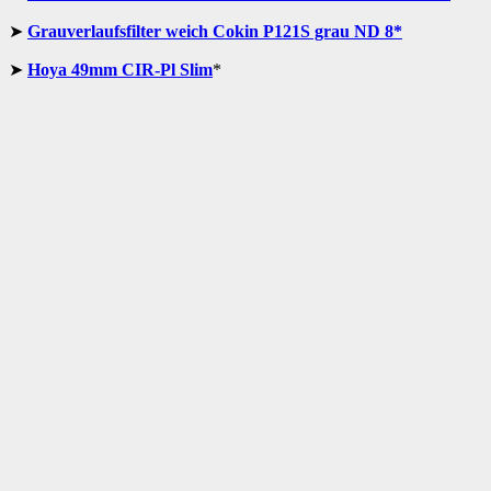
➤
Grauverlaufsfilter weich Cokin P121S grau ND 8*
➤
Hoya 49mm CIR-Pl Slim
*