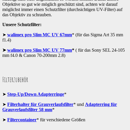
Objektive so gut wie möglich geschützt sind, achten wir darauf
möglichst immer einen Schutzfilter (durchsichtigen UV-Filter) auf
das Objektiv zu schrauben.
Unsere Schutzfilter:
➤
walimex pro Slim MC UV 67mm
* (für das Sigma Art 35 mm
f1.4)
➤
walimex pro Slim MC UV 77mm
*
( für das Sony SEL 24-105
mm f4.0 & Canon 70-200mm 2.8)
Filterzubehör
➤
Step-Up/Down Adapterringe
*
➤
Filterhalter für Grauverlaufsfilter
* und
Adapterring für
Grauverlaufsfilter 58 mm
*
➤
Filtercontainer
* für verschiedene Größen