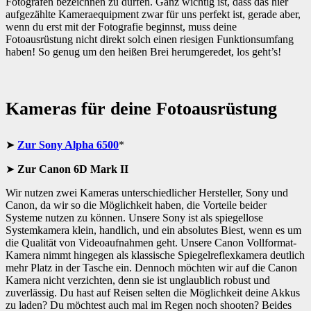
Fotografen bezeichnen zu dürfen. Ganz wichtig ist, dass das hier
aufgezählte Kameraequipment zwar für uns perfekt ist, gerade aber,
wenn du erst mit der Fotografie beginnst, muss deine
Fotoausrüstung nicht direkt solch einen riesigen Funktionsumfang
haben! So genug um den heißen Brei herumgeredet, los geht’s!
Kameras für deine Fotoausrüstung
➤
Zur Sony Alpha 6500
*
➤
Zur
Canon 6D Mark II
Wir nutzen zwei Kameras unterschiedlicher Hersteller, Sony und
Canon, da wir so die Möglichkeit haben, die Vorteile beider
Systeme nutzen zu können. Unsere Sony ist als spiegellose
Systemkamera klein, handlich, und ein absolutes Biest, wenn es um
die Qualität von Videoaufnahmen geht. Unsere Canon Vollformat-
Kamera nimmt hingegen als klassische Spiegelreflexkamera deutlich
mehr Platz in der Tasche ein. Dennoch möchten wir auf die Canon
Kamera nicht verzichten, denn sie ist unglaublich robust und
zuverlässig. Du hast auf Reisen selten die Möglichkeit deine Akkus
zu laden? Du möchtest auch mal im Regen noch shooten? Beides