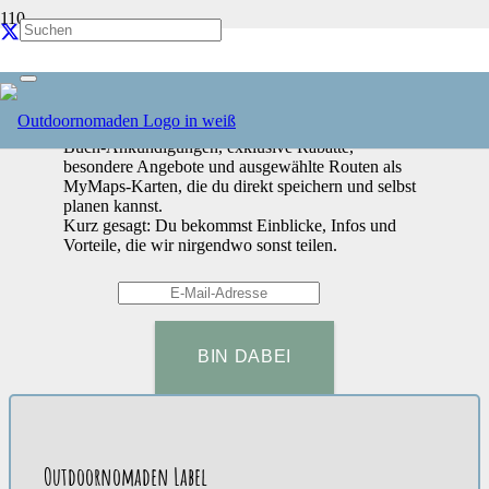
Werde Teil unserer Outdoornomaden-Community!
Mehr als nur ein Newsletter.
Wir teilen Dinge zuerst hier mit unserer Community:
Buch-Ankündigungen, exklusive Rabatte,
besondere Angebote und ausgewählte Routen als
MyMaps-Karten, die du direkt speichern und selbst
planen kannst.
Kurz gesagt: Du bekommst Einblicke, Infos und
Vorteile, die wir nirgendwo sonst teilen.
Outdoornomaden Label