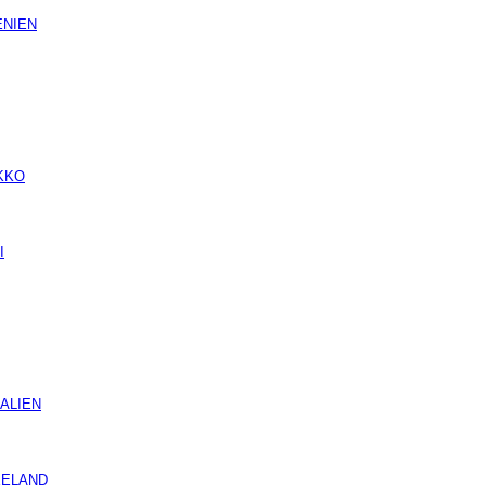
NIEN
KKO
I
ALIEN
ELAND