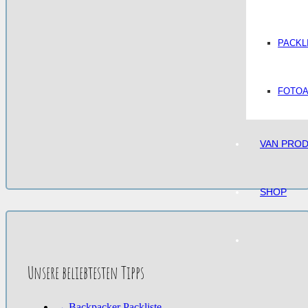
PACKL
FOTO
VAN PRO
SHOP
Unsere beliebtesten Tipps
→ Backpacker Packliste