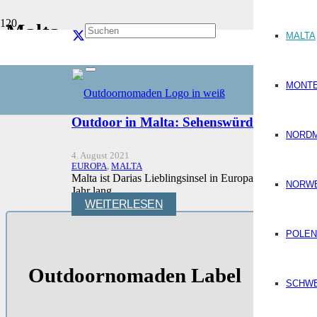
Malta
MALTA
Start
Reiseziele
Europa
MONT
Malta
Outdoor in Malta: Sehenswürdigkeiten, 
NORD
4. August 2021
EUROPA
,
MALTA
Malta ist Darias Lieblingsinsel in Europa. Das erste Ma
NORW
Jahr lang…
WEITERLESEN
POLEN
Outdoornomaden Label
SCHW