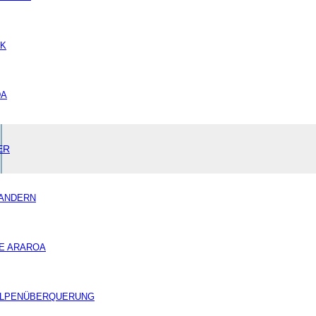
IK
DA
ER
ANDERN
E ARAROA
LPENÜBERQUERUNG