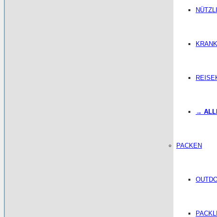
NÜTZL
KRANK
REISE
→ ALL
PACKEN
OUTD
PACKL