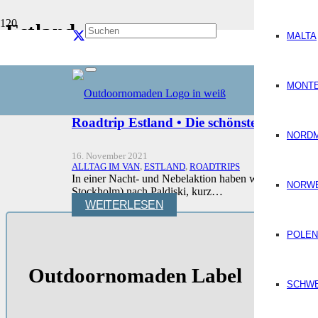
Estland
MALTA
Start
Reiseziele
Europa
MONT
Estland
Roadtrip Estland • Die schönste Route d
NORD
16. November 2021
ALLTAG IM VAN
,
ESTLAND
,
ROADTRIPS
In einer Nacht- und Nebelaktion haben wir in unsere 
NORW
Stockholm) nach Paldiski, kurz…
WEITERLESEN
POLEN
Outdoornomaden Label
SCHW