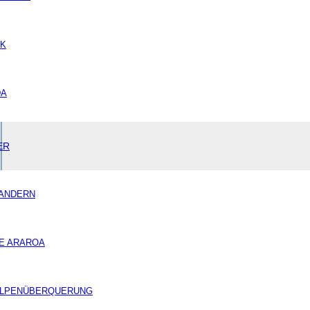
IK
DA
ER
ANDERN
E ARAROA
LPENÜBERQUERUNG