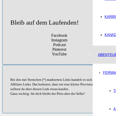
KARIB
Bleib auf dem Laufenden!
KANA
Facebook
Instagram
Podcast
Pinterest
YouTube
ABENTEU
FERNW
Bei den mit Sternchen (*) markierten Links handelt es sich um
Affiliate Links. Das bedeutet, dass wir eine kleine Provision erhalten
solltest du über diesen Link etwas kaufen.
T
Ganz wichtig: für dich bleibt der Preis aber der Selbe!
A