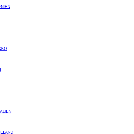
NIEN
KKO
I
ALIEN
ELAND