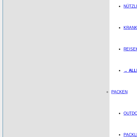
NÜTZL
KRANK
REISE
→ ALL
PACKEN
OUTD
PACKL