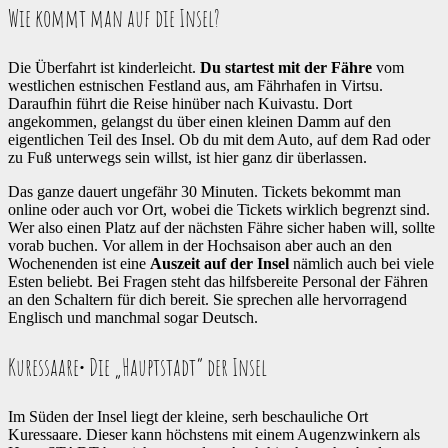
Wie kommt man auf die Insel?
Die Überfahrt ist kinderleicht.
Du startest mit der Fähre
vom
westlichen estnischen Festland aus, am Fährhafen in Virtsu.
Daraufhin führt die Reise hinüber nach Kuivastu. Dort
angekommen, gelangst du über einen kleinen Damm auf den
eigentlichen Teil des Insel. Ob du mit dem Auto, auf dem Rad oder
zu Fuß unterwegs sein willst, ist hier ganz dir überlassen.
Das ganze dauert ungefähr 30 Minuten. Tickets bekommt man
online oder auch vor Ort, wobei die Tickets wirklich begrenzt sind.
Wer also einen Platz auf der nächsten Fähre sicher haben will, sollte
vorab buchen. Vor allem in der Hochsaison aber auch an den
Wochenenden ist eine
Auszeit auf der Insel
nämlich auch bei viele
Esten beliebt. Bei Fragen steht das hilfsbereite Personal der Fähren
an den Schaltern für dich bereit. Sie sprechen alle hervorragend
Englisch und manchmal sogar Deutsch.
Kuressaare
• Die „Hauptstadt“ der Insel
Im Süden der Insel liegt der kleine, serh beschauliche Ort
Kuressaare. Dieser kann höchstens mit einem Augenzwinkern als