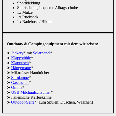
Sportkleidung
Sportschuhe, bequeme Alltagsschuhe
1x Mütze
1x Rucksack
1x Badehose / Bikini
Outdoor- & Campingequipment mit dem wir reisen:
Jackery
* mit
Solarpanel
*
Klappstühle
*
Klapptisch
*
Hängematte
*
Mikrofaser Handtücher
Stirnlampe
*
Gaskocher
*
Omnia
*
USB Milchaufschäumer
*
Italienische Kaffeekanne
Outdoor-Seife
* (zum Spülen, Duschen, Waschen)