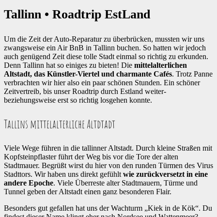
Tallinn • Roadtrip EstLand
Um die Zeit der Auto-Reparatur zu überbrücken, mussten wir uns
zwangsweise ein Air BnB in Tallinn buchen. So hatten wir jedoch
auch genügend Zeit diese tolle Stadt einmal so richtig zu erkunden.
Denn Tallinn hat so einiges zu bieten! Die
mittelalterlichen
Altstadt, das Künstler-Viertel und charmante Cafés
. Trotz Panne
verbrachten wir hier also ein paar schönen Stunden. Ein schöner
Zeitvertreib, bis unser Roadtrip durch Estland weiter-
beziehungsweise erst so richtig losgehen konnte.
Tallins mittelalterliche Altdtadt
Viele Wege führen in die tallinner Altstadt. Durch kleine Straßen mit
Kopfsteinpflaster führt der Weg bis vor die Tore der alten
Stadtmauer. Begrüßt wirst du hier von den runden Türmen des Virus
Stadttors. Wir haben uns direkt gefühlt
wie zurückversetzt in eine
andere Epoche
. Viele Überreste alter Stadtmauern, Türme und
Tunnel geben der Altstadt einen ganz besonderen Flair.
Besonders gut gefallen hat uns der Wachturm „Kiek in de Kök“. Du
findest dieser Name klingt eher nach Nordsee und Wattenmeer?