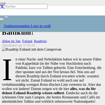
Roadtrip Estland • Die schönste
Route durch das unbekannte
Baltikum!
Alltag im Van
,
Estland
,
Roadtrips
Aktualisiert am
17.03.25
I
n einer Nacht- und Nebelaktion haben wir in unsere Fähre
von Kappelskär (in der Nähe von Stockholm) nach
Paldiski, kurz vor Tallinn gebucht. Eine Entscheidung, die
eher spontan und aus der Not heraus fiel. Was uns auf
diesem Roadtrip durch Estland erwarten würde, wussten
wir nicht. Zumal Estland es wohl auch nur auf
verhältnismäßig wenigen Reise-Bucket-Lists vertreten ist. Aber das
wollen wir ändern! Darum zeigen wir dir hier
alles, was du für
deinen Estland-Roadtrip wissen solltest
. Entdecke auch du die
schönsten Orte zum Campen, die besten Restaurants und Cafés im
altertümlichen Tallinn und wirklich sehenswerte Nationalparks!