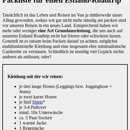
Packliste für einen Estland-Roadtrip
Tatsächlich ist das Leben und Reisen im Van ja mittlerweile unser
Alltag geworden, sodass wir gar nicht mehr ständig am packen sind
vor unseren Reisen in ein neues Land. Entsprechend haben wir
mehr oder weniger
eine Art Grundausrüstung
, die uns auch auf
unserem Estland Roadtrip nicht hat frieren oder schwitzen lassen.
Generell ist es ratsam beim Packen darauf zu achten, möglichst
multifunktionelle Kleidung und eine insgesamt eher minimalistische
Garderobe zu verstauen. Schließlich ist unnötig viel Gepäck nichts
anderes als mühsam, oder?
Kleidung mit der wir reisen:
je drei lange Hosen (Leggings bzw. Jogginghose +
Jeans)
je zwei kurze Hosen
je fünf
Shirts
*
je 3-4 Pullover
mind. 10x Unterwäsche
ca. 5 Paar Socken
1 warme Jacke
1 Regenjacke