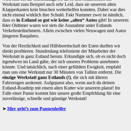
Werkstatt zum Beispiel auch sehr Leid, dass sie unserem alten
Klapperkasten kein bisschen weiterhelfen konnten. Dabei war dies
nicht einmal wirklich ihre Schuld. Fakt Nummer zwei ist nämlich,
dass es
in Estland so gut wie keine „alten“ Autos
gibt! In unserem
84er Oldtimer waren wir stets die Ausnahme unter Estlands
Verkehrsteilnehmern. Allein zwischen vielen Neuwagen und Autos
jüngeren Baujahres.
Von der Herzlichkeit und Hilfsbereitschaft der Esten durften wir
direkt profitieren. Stundenlang telefonierte der Mitarbeiter der
Werkstatt in ganz Estland herum. Erkundigte sich, ob es nicht doch
irgendwen im Land gäbe, der sich unseres Problems annehmen
könnte. Und tatsächlich, nach einer gefühlten Ewigkeit, empfahl
man uns eine Werkstatt nur 30 Minuten von Tallinn entfernt. Die
einzige Werkstatt ganz Estlands (!)
, die sich mit älteren
Fahrzeugen auskennt. Aufgepasst also, wenn auch du deinen
Estland-Roadtrip mit einem alten Kutter wie unserem planst! Im
Falle einer Panne kommt hier unsere große Empfehlung für eine
zuverlässige, schnelle und günstige Werkstatt!
Hier geht’s zum Pannenhelfer