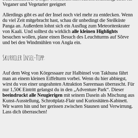
Veganer und Vegetarier geeignet
Allerdings gibt es auf der Insel noch viel mehr zu entdecken. Wenn
du viel Zeit mitgebracht hast, schau dir unbedingt die Steilküste
Panga an. Außerdem lohnt sich ein Ausflug zum Meteoritenkrater
von Kaali. Und solltest du wirklich
alle kleinen Highlights
besuchen wollen, plane einen Besuch des Leuchtturms auf Sõrve
und bei den Windmühlen von Angla ein.
Skurriler Insel-Tipp:
Auf dem Weg von Körgessaare zur Halbinsel von Takhuna fährt
man an einem kleinen Eiffelturm vorbei. Wenn du hier abbiegst,
wirst du von einer ungeahnten Attraktion Sareemaas überrascht. Für
nur 1,50€ Eintritt gelangst du in den „Adventure Park“. Dieser
beeindruckt alle Neugierigen
mit seinem Dasein als Mischung aus
Kunst-Ausstellung, Schrottplatz-Flair und Kuriositäten-Kabinett.
Wir waren hin und her gerissen zwischen Staunen und Verwirrung.
Lass dich überraschen!