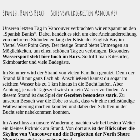
Spanish Banks Beach – Sehenswürdigkeiten Vancouver
Unseren letzten Tag in Vancouver verbrachten wir entspannt an den
„Spanish Banks“. Dabei handelt es sich um eine Aneinanderreihung
von mehreren Stränden entlang der Küste der English Bay im
Viertel West Point Grey. Der riesige Strand bietet Unmengen an
Möglichkeiten, um einen schönen Tag zu verbringen. Besonders
Wassersport steht hier hoch im Kurs
. So trifft man Kitesurfer,
Skimboarder und viele Badegäste.
Im Sommer wird der Strand von vielen Familien genutzt. Denn der
Strand fällt nur ganz flach ab. Anschließend kannst du sogar im
seichten Wasser bis zu 1 km hinaus in die Bucht laufen. Aber
Achtung, je nach Tageszeit wirst du kein Wasser vorfinden. An
diesem Strand ist das Spiel der
Gezeiten besonders stark
. Zu
unserem Besuch war die Ebbe so stark, dass wir eine mehrstündige
Wattwanderung machen konnten und dabei den Schiffen in der
Bucht sehr nahekommen konnten.
Im Anschluss an unsere Wanderung machten wir bei bestem Wetter
ein kleines Picknick am Strand. Von dort aus ist der
Blick über die
Skyline von Vancouver und die Bergketten der North Shore
Mountains
einfach atemberaubend.