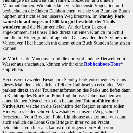
vielfältige Pflanzenwelt aus Tannen, Rotzedern und uralten
Mammutbäumen. Wir entdeckten verschiedenste Vogelarten und
beobachteten die flinken Eichhörnchen, wie sie von Baum zu Baum
hüpften und nicht selten unseren Weg kreuzten. Im
Stanley Park
kannst du auf insgesamt 200 km gut beschilderter Trails
wandern
und die Natur genießen. An der Lost Lagoon
angekommen, fiel unser Blick direkt auf einen Kranich im Schilf
und die im Hintergrund aufragenden Glasfassaden der Skyline von
Vancouver. Hier hätte ich mit einem guten Buch Stunden lang sitzen
können.
Möchtest du Vancouver und die dort vorhandene Tierwelt vom
Wasser aus anschauen, können wir dir eine
Robbenboot-Tour
*
empfehlen.
Bei unserem zweiten Besuch im Stanley Park entschieden wir uns
dieses Mal, den südöstlichen Teil der Halbinsel zu erkunden. Wir
parkten direkt an der Touristeninformation des Parks und liefen dann
in Richtung des Brockton Point Lighthouse. Dabei machten wir
einen kleinen Abstecher zu den bekannten
Totempfählen der
Native Art,
welche an die Geschichte der Region erinnern sollen.
Hier war es leider sehr voll, weshalb wir unseren Weg schnell
fortsetzten. Vom Brockton Point Lighthouse aus konnten wir dann
auch endlich die Lions Gate Bridge in ihrer vollen Pracht
betrachten. Von hier aus kannst du übrigens den Hafen von
Vancouver sehr gut einsehen, an welchem fast minütlich