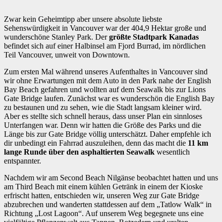
Zwar kein Geheimtipp aber unsere absolute liebste
Sehenswürdigkeit in Vancouver war der 404,9 Hektar große und
wunderschöne Stanley Park. Der
größte Stadtpark Kanadas
befindet sich auf einer Halbinsel am Fjord Burrad, im nördlichen
Teil Vancouver, unweit von Downtown.
Zum ersten Mal während unseres Aufenthaltes in Vancouver sind
wir ohne Erwartungen mit dem Auto in den Park nahe der English
Bay Beach gefahren und wollten auf dem Seawalk bis zur Lions
Gate Bridge laufen. Zunächst war es wunderschön die English Bay
zu bestaunen und zu sehen, wie die Stadt langsam kleiner wird.
Aber es stellte sich schnell heraus, dass unser Plan ein sinnloses
Unterfangen war. Denn wir hatten die Größe des Parks und die
Länge bis zur Gate Bridge völlig unterschätzt. Daher empfehle ich
dir unbedingt ein Fahrrad auszuleihen, denn das macht die
11 km
lange Runde über den asphaltierten Seawalk
wesentlich
entspannter.
Nachdem wir am Second Beach Nilgänse beobachtet hatten und uns
am Third Beach mit einem kühlen Getränk in einem der Kioske
erfrischt hatten, entschieden wir, unseren Weg zur Gate Bridge
abzubrechen und wanderten stattdessen auf dem „Tatlow Walk“ in
Richtung „Lost Lagoon“. Auf unserem Weg begegnete uns eine