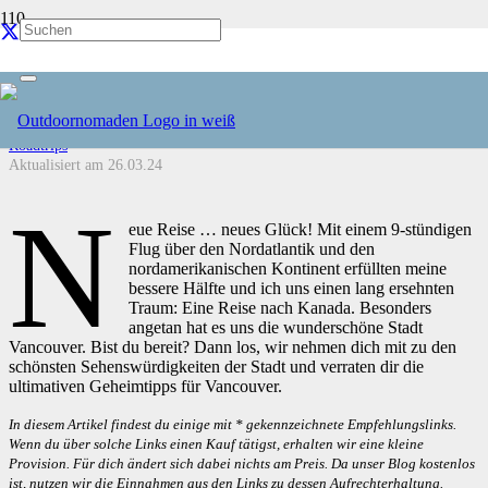
Die besten Geheimtipps für deinen Aufenthalt
in Vancouver
Roadtrips
Aktualisiert am
26.03.24
N
eue Reise … neues Glück! Mit einem 9-stündigen
Flug über den Nordatlantik und den
nordamerikanischen Kontinent erfüllten meine
bessere Hälfte und ich uns einen lang ersehnten
Traum: Eine Reise nach Kanada. Besonders
angetan hat es uns die wunderschöne Stadt
Vancouver. Bist du bereit? Dann los, wir nehmen dich mit zu den
schönsten Sehenswürdigkeiten der Stadt und verraten dir die
ultimativen Geheimtipps für Vancouver.
In diesem Artikel findest du einige mit * gekennzeichnete Empfehlungslinks.
Wenn du über solche Links einen Kauf tätigst, erhalten wir eine kleine
Provision. Für dich ändert sich dabei nichts am Preis. Da unser Blog kostenlos
ist, nutzen wir die Einnahmen aus den Links zu dessen Aufrechterhaltung.