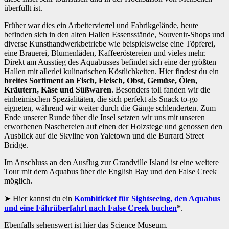
überfüllt ist.
Früher war dies ein Arbeiterviertel und Fabrikgelände, heute
befinden sich in den alten Hallen Essensstände, Souvenir-Shops und
diverse Kunsthandwerkbetriebe wie beispielsweise eine Töpferei,
eine Brauerei, Blumenläden, Kaffeeröstereien und vieles mehr.
Direkt am Ausstieg des Aquabusses befindet sich eine der größten
Hallen mit allerlei kulinarischen Köstlichkeiten. Hier findest du ein
breites Sortiment an Fisch, Fleisch, Obst, Gemüse, Ölen,
Kräutern, Käse und Süßwaren
. Besonders toll fanden wir die
einheimischen Spezialitäten, die sich perfekt als Snack to-go
eigneten, während wir weiter durch die Gänge schlenderten. Zum
Ende unserer Runde über die Insel setzten wir uns mit unseren
erworbenen Naschereien auf einen der Holzstege und genossen den
Ausblick auf die Skyline von Yaletown und die Burrard Street
Bridge.
Im Anschluss an den Ausflug zur Grandville Island ist eine weitere
Tour mit dem Aquabus über die English Bay und den False Creek
möglich.
Hier kannst du ein
Kombiticket für Sightseeing, den Aquabus
und eine Fährüberfahrt nach False Creek buchen
*.
Ebenfalls sehenswert ist hier das Science Museum.