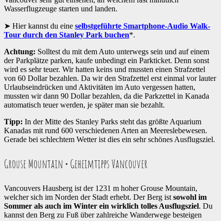
Wasserflugzeuge starten und landen.
Hier kannst du eine
selbstgeführte Smartphone-Audio Walk-
Tour durch den Stanley Park buchen
*.
Achtung:
Solltest du mit dem Auto unterwegs sein und auf einem
der Parkplätze parken, kaufe unbedingt ein Parkticket. Denn sonst
wird es sehr teuer. Wir hatten keins und mussten einen Strafzettel
von 60 Dollar bezahlen. Da wir den Strafzettel erst einmal vor lauter
Urlaubseindrücken und Aktivitäten im Auto vergessen hatten,
mussten wir dann 90 Dollar bezahlen, da die Parkzettel in Kanada
automatisch teuer werden, je später man sie bezahlt.
Tipp:
In der Mitte des Stanley Parks steht das größte Aquarium
Kanadas mit rund 600 verschiedenen Arten an Meereslebewesen.
Gerade bei schlechtem Wetter ist dies ein sehr schönes Ausflugsziel.
Grouse Mountain • Geheimtipps Vancouver
Vancouvers Hausberg ist der 1231 m hoher Grouse Mountain,
welcher sich im Norden der Stadt erhebt. Der Berg ist
sowohl im
Sommer als auch im Winter ein wirklich tolles Ausflugsziel
. Du
kannst den Berg zu Fuß über zahlreiche Wanderwege besteigen