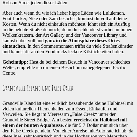
Robson Street jeden dieser Läden.
Aber auch wenn du wie ich lieber hippe Läden wie Lululemon,
Foot Locker, Nike oder Zara besuchst, kommst du voll auf deine
Kosten. Wenn du nicht einkaufen möchtest, lohnt sich ein Ausflug
in die belebte Straße dennoch, denn du schlenderst vorbei an hohen
Wolkenkratzern, der Art Gallery und der Vancouver Library und
kannst dabei voll und
ganz in die Atmosphäre dieses Ortes
eintauchen
. In den Sommermonaten triffst du viele Straßenkünstler
und kannst dir an den Foodtrucks leckere Köstlichkeiten holen.
Geheimtipp:
Hast du bei deinem Besuch in Vancouver schlechtes
Wetter, empfehle ich dir einen Besuch im nahegelegenen Pacific
Centre.
Grandville Island und False Creek
Grandville Island ist eine wirklich bezaubernde kleine Halbinsel mit
vielen kulturellen Themenhallen zum Essen, Einkaufen und
Verweilen. Sie liegt im Meeresarm „False Creek“ unter der
Grandville Street Bridge. Am besten
erreichst du Halbinsel mit
einem der bunten Aquabusse
, die für 5-7 Dollar minütlich über
den False Creek pendeln. Von einer Anreise mit Auto rate ich ab, da
diese Insel sehr touristisch und in der Hochsaison von Menschen