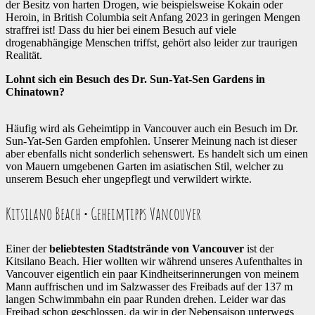
der Besitz von harten Drogen, wie beispielsweise Kokain oder
Heroin, in British Columbia seit Anfang 2023 in geringen Mengen
straffrei ist! Dass du hier bei einem Besuch auf viele
drogenabhängige Menschen triffst, gehört also leider zur traurigen
Realität.
Lohnt sich ein Besuch des Dr. Sun-Yat-Sen Gardens in
Chinatown?
Häufig wird als Geheimtipp in Vancouver auch ein Besuch im Dr.
Sun-Yat-Sen Garden empfohlen. Unserer Meinung nach ist dieser
aber ebenfalls nicht sonderlich sehenswert. Es handelt sich um einen
von Mauern umgebenen Garten im asiatischen Stil, welcher zu
unserem Besuch eher ungepflegt und verwildert wirkte.
Kitsilano Beach • Geheimtipps Vancouver
Einer der
beliebtesten Stadtstrände von Vancouver
ist der
Kitsilano Beach. Hier wollten wir während unseres Aufenthaltes in
Vancouver eigentlich ein paar Kindheitserinnerungen von meinem
Mann auffrischen und im Salzwasser des Freibads auf der 137 m
langen Schwimmbahn ein paar Runden drehen. Leider war das
Freibad schon geschlossen, da wir in der Nebensaison unterwegs