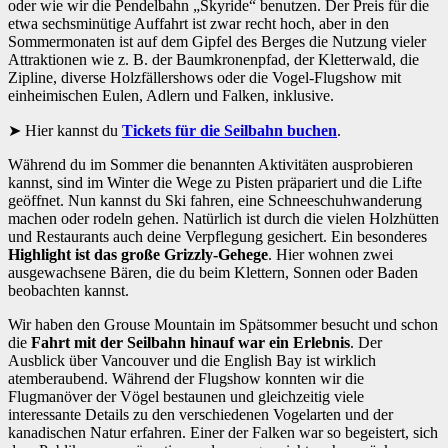
oder wie wir die Pendelbahn „Skyride“ benutzen. Der Preis für die
etwa sechsminütige Auffahrt ist zwar recht hoch, aber in den
Sommermonaten ist auf dem Gipfel des Berges die Nutzung vieler
Attraktionen wie z. B. der Baumkronenpfad, der Kletterwald, die
Zipline, diverse Holzfällershows oder die Vogel-Flugshow mit
einheimischen Eulen, Adlern und Falken, inklusive.
Hier kannst du
Tickets für die Seilbahn buchen
.
Während du im Sommer die benannten Aktivitäten ausprobieren
kannst, sind im Winter die Wege zu Pisten präpariert und die Lifte
geöffnet. Nun kannst du Ski fahren, eine Schneeschuhwanderung
machen oder rodeln gehen. Natürlich ist durch die vielen Holzhütten
und Restaurants auch deine Verpflegung gesichert. Ein besonderes
Highlight ist das große Grizzly-Gehege
. Hier wohnen zwei
ausgewachsene Bären, die du beim Klettern, Sonnen oder Baden
beobachten kannst.
Wir haben den Grouse Mountain im Spätsommer besucht und schon
die
Fahrt mit der Seilbahn hinauf war ein Erlebnis
. Der
Ausblick über Vancouver und die English Bay ist wirklich
atemberaubend. Während der Flugshow konnten wir die
Flugmanöver der Vögel bestaunen und gleichzeitig viele
interessante Details zu den verschiedenen Vogelarten und der
kanadischen Natur erfahren. Einer der Falken war so begeistert, sich