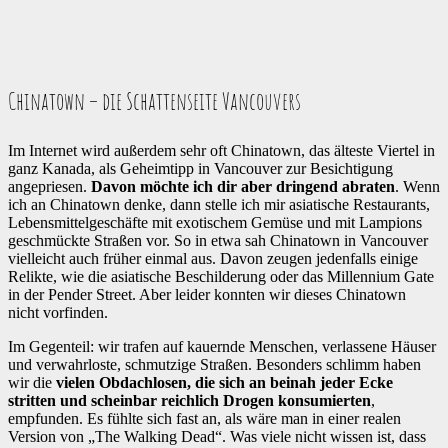
Chinatown – die Schattenseite Vancouvers
Im Internet wird außerdem sehr oft Chinatown, das älteste Viertel in
ganz Kanada, als Geheimtipp in Vancouver zur Besichtigung
angepriesen.
Davon möchte ich dir aber dringend abraten
. Wenn
ich an Chinatown denke, dann stelle ich mir asiatische Restaurants,
Lebensmittelgeschäfte mit exotischem Gemüse und mit Lampions
geschmückte Straßen vor. So in etwa sah Chinatown in Vancouver
vielleicht auch früher einmal aus. Davon zeugen jedenfalls einige
Relikte, wie die asiatische Beschilderung oder das Millennium Gate
in der Pender Street. Aber leider konnten wir dieses Chinatown
nicht vorfinden.
Im Gegenteil: wir trafen auf kauernde Menschen, verlassene Häuser
und verwahrloste, schmutzige Straßen. Besonders schlimm haben
wir die
vielen Obdachlosen, die sich an beinah jeder Ecke
stritten und scheinbar reichlich Drogen konsumierten
,
empfunden. Es fühlte sich fast an, als wäre man in einer realen
Version von „The Walking Dead“. Was viele nicht wissen ist, dass