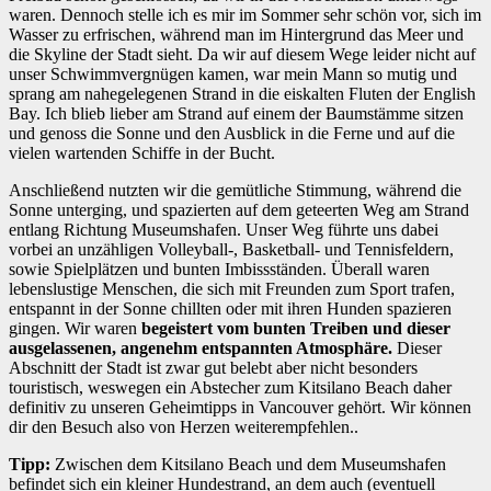
waren. Dennoch stelle ich es mir im Sommer sehr schön vor, sich im
Wasser zu erfrischen, während man im Hintergrund das Meer und
die Skyline der Stadt sieht. Da wir auf diesem Wege leider nicht auf
unser Schwimmvergnügen kamen, war mein Mann so mutig und
sprang am nahegelegenen Strand in die eiskalten Fluten der English
Bay. Ich blieb lieber am Strand auf einem der Baumstämme sitzen
und genoss die Sonne und den Ausblick in die Ferne und auf die
vielen wartenden Schiffe in der Bucht.
Anschließend nutzten wir die gemütliche Stimmung, während die
Sonne unterging, und spazierten auf dem geteerten Weg am Strand
entlang Richtung Museumshafen. Unser Weg führte uns dabei
vorbei an unzähligen Volleyball-, Basketball- und Tennisfeldern,
sowie Spielplätzen und bunten Imbissständen. Überall waren
lebenslustige Menschen, die sich mit Freunden zum Sport trafen,
entspannt in der Sonne chillten oder mit ihren Hunden spazieren
gingen. Wir waren
begeistert vom bunten Treiben und dieser
ausgelassenen, angenehm entspannten Atmosphäre.
Dieser
Abschnitt der Stadt ist zwar gut belebt aber nicht besonders
touristisch, weswegen ein Abstecher zum Kitsilano Beach daher
definitiv zu unseren Geheimtipps in Vancouver gehört. Wir können
dir den Besuch also von Herzen weiterempfehlen..
Tipp:
Zwischen dem Kitsilano Beach und dem Museumshafen
befindet sich ein kleiner Hundestrand, an dem auch (eventuell