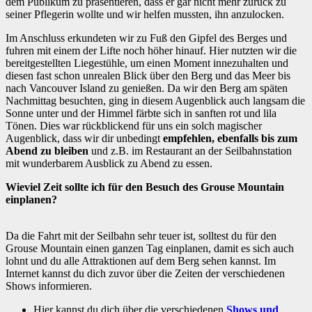
dem Publikum zu präsentieren, dass er gar nicht mehr zurück zu
seiner Pflegerin wollte und wir helfen mussten, ihn anzulocken.
Im Anschluss erkundeten wir zu Fuß den Gipfel des Berges und
fuhren mit einem der Lifte noch höher hinauf. Hier nutzten wir die
bereitgestellten Liegestühle, um einen Moment innezuhalten und
diesen fast schon unrealen Blick über den Berg und das Meer bis
nach Vancouver Island zu genießen. Da wir den Berg am späten
Nachmittag besuchten, ging in diesem Augenblick auch langsam die
Sonne unter und der Himmel färbte sich in sanften rot und lila
Tönen. Dies war rückblickend für uns ein solch magischer
Augenblick, dass wir dir unbedingt
empfehlen, ebenfalls bis zum
Abend zu bleiben
und z.B. im Restaurant an der Seilbahnstation
mit wunderbarem Ausblick zu Abend zu essen.
Wieviel Zeit sollte ich für den Besuch des Grouse Mountain
einplanen?
Da die Fahrt mit der Seilbahn sehr teuer ist, solltest du für den
Grouse Mountain einen ganzen Tag einplanen, damit es sich auch
lohnt und du alle Attraktionen auf dem Berg sehen kannst. Im
Internet kannst du dich zuvor über die Zeiten der verschiedenen
Shows informieren.
Hier kannst du dich über die verschiedenen
Shows und