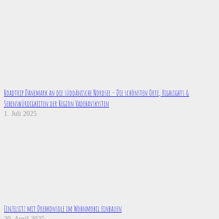
Roadtrip Dänemark an die süddänische Nordsee – Die schönsten Orte, Highlights &
Sehenswürdigkeiten der Region Vadehavskysten
1. Juli 2025
Einzelsitz mit Drehkonsole im Wohnmobil einbauen
20. April 2025