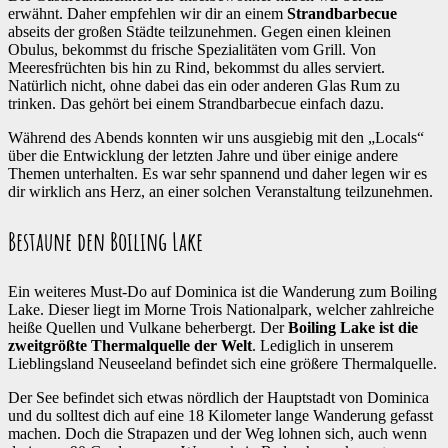
erwähnt. Daher empfehlen wir dir an einem
Strandbarbecue
abseits der großen Städte teilzunehmen. Gegen einen kleinen
Obulus, bekommst du frische Spezialitäten vom Grill. Von
Meeresfrüchten bis hin zu Rind, bekommst du alles serviert.
Natürlich nicht, ohne dabei das ein oder anderen Glas Rum zu
trinken. Das gehört bei einem Strandbarbecue einfach dazu.
Während des Abends konnten wir uns ausgiebig mit den „Locals“
über die Entwicklung der letzten Jahre und über einige andere
Themen unterhalten. Es war sehr spannend und daher legen wir es
dir wirklich ans Herz, an einer solchen Veranstaltung teilzunehmen.
Bestaune den Boiling Lake
Ein weiteres Must-Do auf Dominica ist die Wanderung zum Boiling
Lake. Dieser liegt im Morne Trois Nationalpark, welcher zahlreiche
heiße Quellen und Vulkane beherbergt. Der
Boiling Lake ist die
zweitgrößte Thermalquelle der Welt
. Lediglich in unserem
Lieblingsland Neuseeland befindet sich eine größere Thermalquelle.
Der See befindet sich etwas nördlich der Hauptstadt von Dominica
und du solltest dich auf eine 18 Kilometer lange Wanderung gefasst
machen. Doch die Strapazen und der Weg lohnen sich, auch wenn