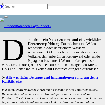
Unsere schönsten Must-Do’s auf Dominica
Dominica
Aktualisiert am
22.03.25
D
ominica
– ein Naturwunder und eine wirkliche
Herzensempfehlung
. Du möchtest mit Walen
schnorcheln oder unter einem Wasserfall
schwimmen?Oder möchtest du eine der aktiven
Vulkane, den unberührter Regenwald oder wilde
Papageien bestaunen? Wenn du das genauso
verlockend findest, dann solltest du dir die nachfolgenden Must-
Do’s und Sehenswürdigkeiten auf Dominica dringend durchlesen.
Alle wichtigen Beiträge und Informationen rund um deine
Karibikreise.
In diesem Artikel findest du einige mit * gekennzeichnete Empfehlungslinks.
Wenn du über solche Links einen Kauf tätigst, erhalten wir eine kleine
Provision. Für dich ändert sich dabei nichts am Preis. Da unser Blog kostenlos
ist, nutzen wir die Einnahmen aus den Links zu dessen Aufrechterhaltung.