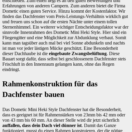
entschieden. Zum einen liegt es an den guten Bewertungen und
Erfahrungen von anderen Campern. Zum anderen bietet die Firma
Dometic einen guten Service. Hinzu kommt der Kostenfaktor. Wir
finden das Dachfenster vom Preis-Leistungs-Verhältnis wirklich gut
und freuen uns schon auf die ersten Nächte unter einem tollen
Sternenhimmel. Ein weiterer wichtiger Entscheidungsfaktor war der
sinnvolle Innenrahmen des Dometic Mini Heki Style. Hier sind ein
Fliegengitter und eine Möglichkeit zur Abdunklung verbaut. Somit
kann man tagsüber auch mal bei viel Sonne abdunkeln und nachts
ist man vor jeder lästigen Mücke geschützt. Eine Besonderheit
dieser Dachhaube ist die
eingebaute Zwangsbelüftung
. Diese
Bauart sorgt dafür, dass selbst bei geschlossenem Dachfenster stets
Frischluft in den Innenraum gelangen kann, ohne das Regen
eindringt.
Rahmenkonstruktion für das
Dachfenster bauen
Das Dometic Mini Heki Style Dachfenster hat die Besonderheit,
dass es geeignet ist für Rahmenstärken von 23mm bis 42 mm oder
von 43 mm bis 60 mm. An dieser Stelle wird dir jetzt sicherlich
auffallen, dass dein Dach viel dünner ist
. Damit das Ganze
funktioniert, musst du einen Rahmen konstruieren, der die nötige