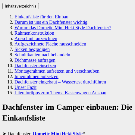
Inhaltsverzeichnis
Einkaufsliste für den Einbau
Darum ist uns ein Dachfenster wichtig
Warum das Dometic Mini Heki Style Dachfenster?
Rahmenkonstruktion
Ausschnitt anzeichnen
Aufgezeichnete Fläche rausschneiden
Sicken begradigen
Schnittkanten nachbehandeln
Dichtmasse auftragen
Dachfenster einsetzen
Montagerahmen aufsetzen und verschrauben
Innenrahmen aufsetzen
Dachfenster eingebaut – Wassertest durchführen
Unser Fazit
Literaturtipps zum Thema Kastenwagen Ausbau
Dachfenster im Camper einbauen: Die
Einkaufsliste
Dachfenster:
Dometic Mini Heki Style
*