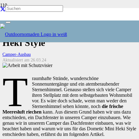
Dachfenster im Camper
einbauen – das Dometic Mini
Heki Style
Camper-Ausbau
Aktualisiert am
26.03.24
T
raumhafte Strände, wunderschöne
Sonnenuntergänge und ein atemberaubender
Sternenhimmel. Genauso stellen sich viele Camper
ihren Stellplatz mit dem selbstgebauten Wohnmobil
vor. Es wäre doch schade, wenn man weder den
Sternenhimmel sehen könnte, noch
die frische
Meeresluft riechen
kann. Aus diesem Grund haben wir uns dazu
entschieden, ein Dachfenster in unseren Camper einzubauen. Wie
genau wir in unserem Camper das Dachfenster einbauen, was wir
beachtet haben und warum wir uns für das Dometic Mini Heki Style
entschieden haben, erfährst du im folgenden Artikel.