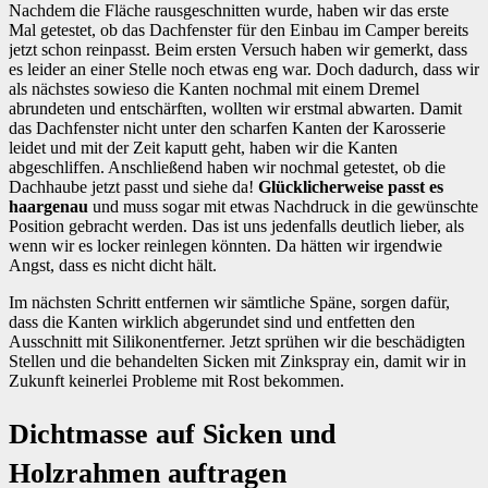
Nachdem die Fläche rausgeschnitten wurde, haben wir das erste
Mal getestet, ob das Dachfenster für den Einbau im Camper bereits
jetzt schon reinpasst. Beim ersten Versuch haben wir gemerkt, dass
es leider an einer Stelle noch etwas eng war. Doch dadurch, dass wir
als nächstes sowieso die Kanten nochmal mit einem Dremel
abrundeten und entschärften, wollten wir erstmal abwarten. Damit
das Dachfenster nicht unter den scharfen Kanten der Karosserie
leidet und mit der Zeit kaputt geht, haben wir die Kanten
abgeschliffen. Anschließend haben wir nochmal getestet, ob die
Dachhaube jetzt passt und siehe da!
Glücklicherweise passt es
haargenau
und muss sogar mit etwas Nachdruck in die gewünschte
Position gebracht werden. Das ist uns jedenfalls deutlich lieber, als
wenn wir es locker reinlegen könnten. Da hätten wir irgendwie
Angst, dass es nicht dicht hält.
Im nächsten Schritt entfernen wir sämtliche Späne, sorgen dafür,
dass die Kanten wirklich abgerundet sind und entfetten den
Ausschnitt mit Silikonentferner. Jetzt sprühen wir die beschädigten
Stellen und die behandelten Sicken mit Zinkspray ein, damit wir in
Zukunft keinerlei Probleme mit Rost bekommen.
Dichtmasse auf Sicken und
Holzrahmen auftragen