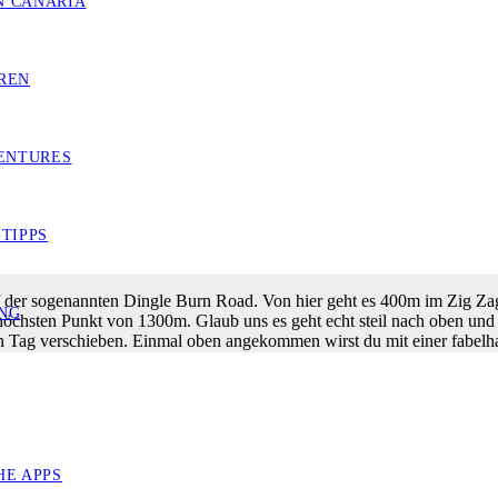
N CANARIA
ner zwei- bis dreitägigen Wanderung in der Nähe von Wanaka. Dieser Weg
REN
hsvoll, aber für die Anstrengungen wird man ausgiebig belohnt. Solltes
n und dabei noch Hüttenromantik erleben wollen, dann ist diese Wande
ENTURES
TIPPS
 der sogenannten Dingle Burn Road. Von hier geht es 400m im Zig Zag
NG
öchsten Punkt von 1300m. Glaub uns es geht echt steil nach oben und
nen Tag verschieben. Einmal oben angekommen wirst du mit einer fabelh
 noch einmal kurz bergab und schon bist du an der wunderschönen Ber
ie Lust und Kraft hast bis zum Breast Hill zu wandern oder ob du es di
HE APPS