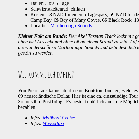
Dauer: 3 bis 5 Tage
Schwierigkeitenrad: einfach
Kosten: 18 NZD für einen 5 Tagespass, 69 NZD für de
Camp Bay, 6$ Bay of Many Coves, 6$ Black Rock, 1
Location:
Marlborough Sounds
Kleiner Fakt am Rande:
Der Abel Tasman Track lockt mit gol
ohne viel Aussicht und ohne oft an einem Strand zu sein. Auf
die wunderschönen Marlborough Sounds und befindest dich t
gestört zu werden.
Wie komme ich dahin?
Von Picton aus kannst du dir eine Bootstour buchen, welches 
69 neuseeländische Dollar. Hier ist eine ca. einsstündige T
Sounds ihre Post bringt. Es besteht natürlich auch die Mögli
bezahlen.
Infos:
Mailboat Cruise
Infos:
Wassertaxi