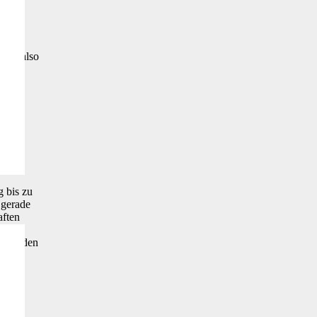
 ist
t du also
rung
 bis zu
 gerade
aften
ghütte
r für den