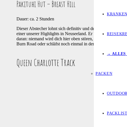
Pakituhi Hut – Breast Hill
KRANKEN
Dauer: ca. 2 Stunden
Dieser Abstecher lohnt sich definitiv und der Weg ist sehr ei
einer unserer Highlights in Neuseeland. Er bietet dir eine 3
REISEKR
daran: niemand wird dich hier oben stören, da es ein absolute
Burn Road oder schläfst noch einmal in der Berghütte.
→ ALLES
Queen Charlotte Track
PACKEN
OUTDOOR
PACKLIS