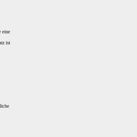
r eine
z ist
liche