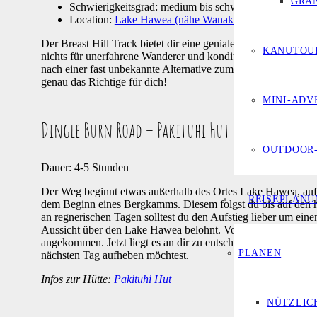
GRA
Schwierigkeitsgrad: medium bis schwer
Location:
Lake Hawea (nähe Wanaka)
Der Breast Hill Track bietet dir eine geniale Möglichkeit ei
KANUTOU
nichts für unerfahrene Wanderer und konditionell sehr anspruc
nach einer fast unbekannte Alternative zum Roys Peak suche
genau das Richtige für dich!
MINI-ADV
Dingle Burn Road – Pakituhi Hut
OUTDOOR-
Dauer: 4-5 Stunden
Der Weg beginnt etwas außerhalb des Ortes Lake Hawea, auf
REISEPLANU
dem Beginn eines Bergkamms. Diesem folgst du bis auf den h
an regnerischen Tagen solltest du den Aufstieg lieber um ei
Aussicht über den Lake Hawea belohnt. Von hier aus geht es
angekommen. Jetzt liegt es an dir zu entscheiden ob du noch d
PLANEN
nächsten Tag aufheben möchtest.
Infos zur Hütte:
Pakituhi Hut
NÜTZLIC