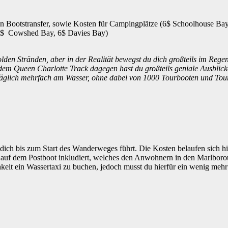
n Bootstransfer, sowie Kosten für Campingplätze (6$ Schoolhouse Bay
3$ Cowshed Bay, 6$ Davies Bay)
den Stränden, aber in der Realität bewegst du dich großteils im Rege
 dem Queen Charlotte Track dagegen hast du großteils geniale Ausblick
äglich mehrfach am Wasser, ohne dabei von 1000 Tourbooten und Tour
dich bis zum Start des Wanderweges führt. Die Kosten belaufen sich hi
our auf dem Postboot inkludiert, welches den Anwohnern in den Marlbor
chkeit ein Wassertaxi zu buchen, jedoch musst du hierfür ein wenig meh