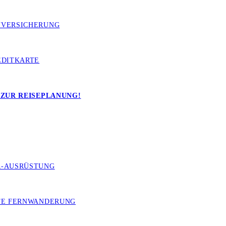
VERSICHERUNG
nfach im Vergleich zum mühseligen Aufstieg zur Pakituhi Hut. Der Breast
60 Grad Aussicht über den Lake Hawea bis hin zu Mount Aspiring. Das b
EDITKARTE
r Geheimtipp ist. Von hier aus folgst du dem gleichen Weg zurück bis z
 ZUR REISEPLANUNG!
-AUSRÜSTUNG
TE FERNWANDERUNG