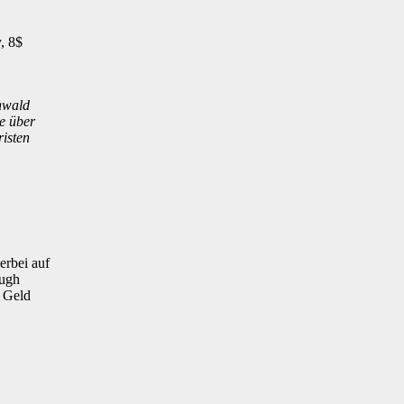
, 8$
nwald
e über
isten
erbei auf
ough
r Geld