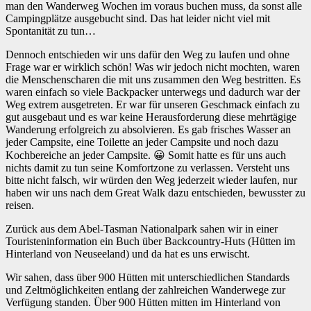
man den Wanderweg Wochen im voraus buchen muss, da sonst alle
Campingplätze ausgebucht sind. Das hat leider nicht viel mit
Spontanität zu tun…
Dennoch entschieden wir uns dafür den Weg zu laufen und ohne
Frage war er wirklich schön! Was wir jedoch nicht mochten, waren
die Menschenscharen die mit uns zusammen den Weg bestritten. Es
waren einfach so viele Backpacker unterwegs und dadurch war der
Weg extrem ausgetreten. Er war für unseren Geschmack einfach zu
gut ausgebaut und es war keine Herausforderung diese mehrtägige
Wanderung erfolgreich zu absolvieren. Es gab frisches Wasser an
jeder Campsite, eine Toilette an jeder Campsite und noch dazu
Kochbereiche an jeder Campsite. 😀 Somit hatte es für uns auch
nichts damit zu tun seine Komfortzone zu verlassen. Versteht uns
bitte nicht falsch, wir würden den Weg jederzeit wieder laufen, nur
haben wir uns nach dem Great Walk dazu entschieden, bewusster zu
reisen.
Zurück aus dem Abel-Tasman Nationalpark sahen wir in einer
Touristeninformation ein Buch über Backcountry-Huts (Hütten im
Hinterland von Neuseeland) und da hat es uns erwischt.
Wir sahen, dass über 900 Hütten mit unterschiedlichen Standards
und Zeltmöglichkeiten entlang der zahlreichen Wanderwege zur
Verfügung standen. Über 900 Hütten mitten im Hinterland von