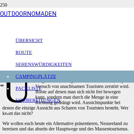
OUTDOORNOMADEN
Im Backcountry von
Neuseeland – Reisen abseits
vom Massentourismus
ÜBERSICHT
Neuseeland
ROUTE
Aktualisiert am
28.04.21
SEHENSWÜRDIGKEITEN
Ü
berlaufene Hauptattraktionen und keine
CAMPINGPLÄTZE
Möglichkeiten ein gutes Foto zu schießen, da jeder
⤄
Versuch von unachtsamen Touristen zerstört wird.
PACKLISTE
Boote auf denen man sich nicht frei bewegen
kann, sondern man durch die Menge in eine
VORBEREITUNGEN
Richtung gedrängt wird. Aussichtspunkte bei
denen die einzige Aussicht aus Scharen von Touristen besteht. Wer
kennt das nicht?
Wir wollen euch heute ein Alternative präsentieren, Neuseeland zu
bereisen und das abseits der Hauptwege und des Massentourismus.