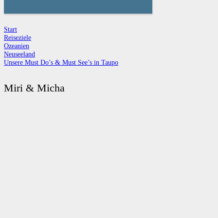
Start
Reiseziele
Ozeanien
Neuseeland
Unsere Must Do’s & Must See’s in Taupo
Miri & Micha