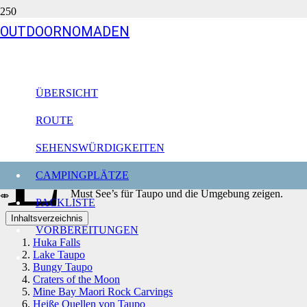
OUTDOORNOMADEN
Unsere Must Do’s & Must See’s
in Taupo
Neuseeland
ÜBERSICHT
Aktualisiert am
31.08.23
ROUTE
E
ntspannen in heißen Quellen, majestätische
SEHENSWÜRDIGKEITEN
Wasserfälle beobachten oder einfach am Ufer des
Sees entspannen. Wir fanden Taupo wirklich
CAMPINGPLÄTZE
lohnenswert und möchte dir unsere Must Do’s und
Must See’s für Taupo und die Umgebung zeigen.
⤄
PACKLISTE
Inhaltsverzeichnis
VORBEREITUNGEN
Huka Falls
Lake Taupo
Bungy Taupo
Craters of the Moon
Mine Bay Maori Rock Carvings
Heiße Quellen von Taupo