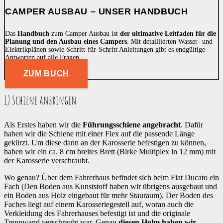
CAMPER AUSBAU – UNSER HANDBUCH
Das
Handbuch
zum Camper Ausbau ist
der ultimative Leitfaden für die
Planung und den Ausbau eines Campers
. Mit detaillierten Wasser- und
Elektrikplänen sowie Schritt-für-Schritt Anleitungen gibt es endgültige
Antworten auf alle Fragen.
ZUM BUCH
1) Schiene anbringen
Als Erstes haben wir die
Führungsschiene angebracht
. Dafür
haben wir die Schiene mit einer Flex auf die passende Länge
gekürzt. Um diese dann an der Karosserie befestigen zu können,
haben wir ein ca. 8 cm breites Brett (Birke Multiplex in 12 mm) mit
der Karosserie verschraubt.
Wo genau? Über dem Fahrerhaus befindet sich beim Fiat Ducato ein
Fach (Den Boden aus Kunststoff haben wir übrigens ausgebaut und
ein Boden aus Holz eingebaut für mehr Stauraum). Der Boden des
Faches liegt auf einem Karosseriegestell auf, woran auch die
Verkleidung des Fahrerhauses befestigt ist und die originale
Trennwand verschraubt war. Genau
diesen Holm haben wir