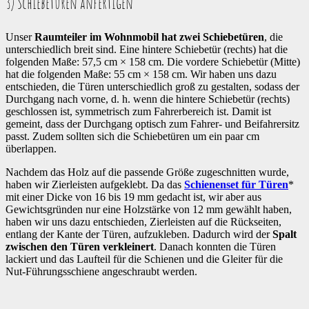
3) Schiebetüren anfertigen
Unser
Raumteiler im Wohnmobil hat zwei Schiebetüren
, die
unterschiedlich breit sind. Eine hintere Schiebetür (rechts) hat die
folgenden Maße: 57,5 cm × 158 cm. Die vordere Schiebetür (Mitte)
hat die folgenden Maße: 55 cm × 158 cm. Wir haben uns dazu
entschieden, die Türen unterschiedlich groß zu gestalten, sodass der
Durchgang nach vorne, d. h. wenn die hintere Schiebetür (rechts)
geschlossen ist, symmetrisch zum Fahrerbereich ist. Damit ist
gemeint, dass der Durchgang optisch zum Fahrer- und Beifahrersitz
passt. Zudem sollten sich die Schiebetüren um ein paar cm
überlappen.
Nachdem das Holz auf die passende Größe zugeschnitten wurde,
haben wir Zierleisten aufgeklebt. Da das
Schienenset für Türen
*
mit einer Dicke von 16 bis 19 mm gedacht ist, wir aber aus
Gewichtsgründen nur eine Holzstärke von 12 mm gewählt haben,
haben wir uns dazu entschieden, Zierleisten auf die Rückseiten,
entlang der Kante der Türen, aufzukleben. Dadurch wird der
Spalt
zwischen den Türen verkleinert
. Danach konnten die Türen
lackiert und das Laufteil für die Schienen und die Gleiter für die
Nut-Führungsschiene angeschraubt werden.