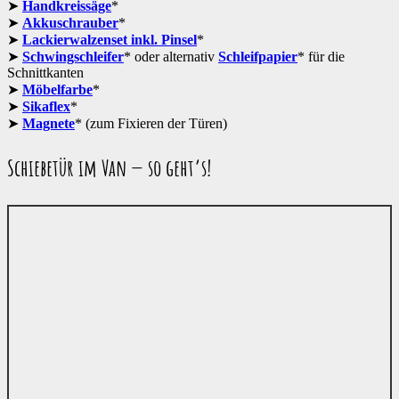
Handkreissäge
*
Akkuschrauber
*
Lackierwalzenset inkl. Pinsel
*
Schwingschleifer
* oder alternativ
Schleifpapier
* für die
Schnittkanten
Möbelfarbe
*
Sikaflex
*
Magnete
* (zum Fixieren der Türen)
Schiebetür im Van — so geht’s!