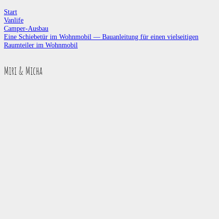
Start
Vanlife
Camper-Ausbau
Eine Schiebetür im Wohnmobil — Bauanleitung für einen vielseitigen
Raumteiler im Wohnmobil
Miri & Micha