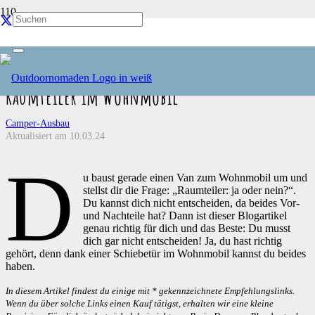
Eine Schiebetür im Wohnmobil —
Bauanleitung für einen vielseitigen
Raumteiler im Wohnmobil
Camper-Ausbau
Aktualisiert am
10.03.24
D
u baust gerade einen Van zum Wohnmobil um und
stellst dir die Frage: „Raumteiler: ja oder nein?“.
Du kannst dich nicht entscheiden, da beides Vor-
und Nachteile hat? Dann ist dieser Blogartikel
genau richtig für dich und das Beste: Du musst
dich gar nicht entscheiden! Ja, du hast richtig
gehört, denn dank einer Schiebetür im Wohnmobil kannst du beides
haben.
In diesem Artikel findest du einige mit * gekennzeichnete Empfehlungslinks.
Wenn du über solche Links einen Kauf tätigst, erhalten wir eine kleine