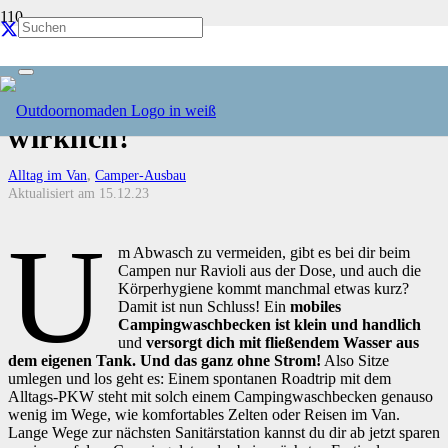
Mobiles Campingwaschbecken
– So gut ist das Boxio Wash
wirklich!
Alltag im Van
,
Camper-Ausbau
Aktualisiert am
15.12.23
U
m Abwasch zu vermeiden, gibt es bei dir beim
Campen nur Ravioli aus der Dose, und auch die
Körperhygiene kommt manchmal etwas kurz?
Damit ist nun Schluss! Ein
mobiles
Campingwaschbecken ist klein und handlich
und
versorgt dich mit fließendem Wasser aus
dem eigenen Tank. Und das ganz ohne Strom!
Also Sitze
umlegen und los geht es: Einem spontanen Roadtrip mit dem
Alltags-PKW steht mit solch einem Campingwaschbecken genauso
wenig im Wege, wie komfortables Zelten oder Reisen im Van.
Lange Wege zur nächsten Sanitärstation kannst du dir ab jetzt sparen