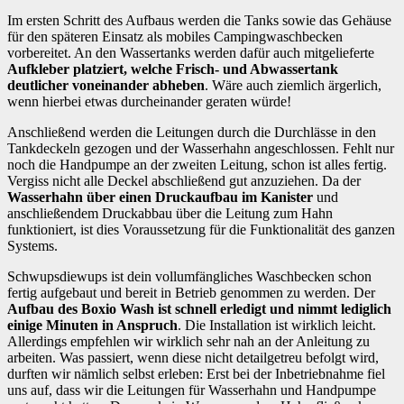
Im ersten Schritt des Aufbaus werden die Tanks sowie das Gehäuse
für den späteren Einsatz als mobiles Campingwaschbecken
vorbereitet. An den Wassertanks werden dafür auch mitgelieferte
Aufkleber platziert, welche Frisch- und Abwassertank
deutlicher voneinander abheben
. Wäre auch ziemlich ärgerlich,
wenn hierbei etwas durcheinander geraten würde!
Anschließend werden die Leitungen durch die Durchlässe in den
Tankdeckeln gezogen und der Wasserhahn angeschlossen. Fehlt nur
noch die Handpumpe an der zweiten Leitung, schon ist alles fertig.
Vergiss nicht alle Deckel abschließend gut anzuziehen. Da der
Wasserhahn über einen Druckaufbau im Kanister
und
anschließendem Druckabbau über die Leitung zum Hahn
funktioniert, ist dies Voraussetzung für die Funktionalität des ganzen
Systems.
Schwupsdiewups ist dein vollumfängliches Waschbecken schon
fertig aufgebaut und bereit in Betrieb genommen zu werden. Der
Aufbau des Boxio Wash ist schnell erledigt
und nimmt lediglich
einige Minuten in Anspruch
. Die Installation ist wirklich leicht.
Allerdings empfehlen wir wirklich sehr nah an der Anleitung zu
arbeiten. Was passiert, wenn diese nicht detailgetreu befolgt wird,
durften wir nämlich selbst erleben: Erst bei der Inbetriebnahme fiel
uns auf, dass wir die Leitungen für Wasserhahn und Handpumpe