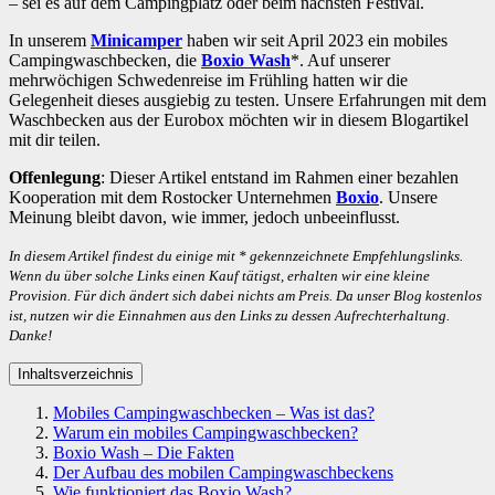
– sei es auf dem Campingplatz oder beim nächsten Festival.
In unserem
Minicamper
haben wir seit April 2023 ein mobiles
Campingwaschbecken, die
Boxio Wash
*. Auf unserer
mehrwöchigen Schwedenreise im Frühling hatten wir die
Gelegenheit dieses ausgiebig zu testen. Unsere Erfahrungen mit dem
Waschbecken aus der Eurobox möchten wir in diesem Blogartikel
mit dir teilen.
Offenlegung
: Dieser Artikel entstand im Rahmen einer bezahlen
Kooperation mit dem Rostocker Unternehmen
Boxio
. Unsere
Meinung bleibt davon, wie immer, jedoch unbeeinflusst.
In diesem Artikel findest du einige mit * gekennzeichnete Empfehlungslinks.
Wenn du über solche Links einen Kauf tätigst, erhalten wir eine kleine
Provision. Für dich ändert sich dabei nichts am Preis. Da unser Blog kostenlos
ist, nutzen wir die Einnahmen aus den Links zu dessen Aufrechterhaltung.
Danke!
Inhaltsverzeichnis
Mobiles Campingwaschbecken – Was ist das?
Warum ein mobiles Campingwaschbecken?
Boxio Wash – Die Fakten
Der Aufbau des mobilen Campingwaschbeckens
Wie funktioniert das Boxio Wash?