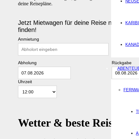
NEUSE
deine Reisepläne.
Jetzt Mietwagen für deine Reise nach Tarifa
KARIB
finden!
Anmietung
Rückgabeort
KANA
Abholung
Rückgabe
ABENTEU
Uhrzeit
Uhrzeit
FERNW
T
Wetter & beste Reisezeit 
A