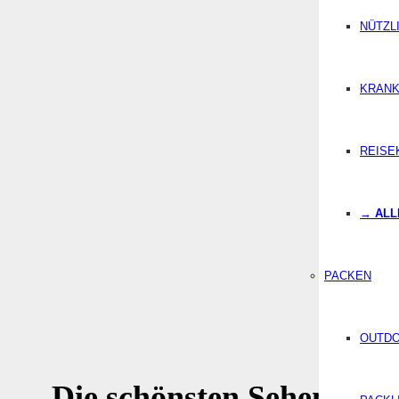
NÜTZL
KRANK
REISE
→ ALL
PACKEN
OUTD
Die schönsten Sehenswürd