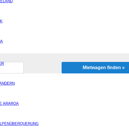
ELAND
IK
Alter des Fahrers
DA
ER
Mietwagen finden »
ANDERN
E ARAROA
• Tarifa Tipps
LPENÜBERQUERUNG