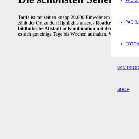
PACKL
Tarifa ist mit seinen knapp 20.000 Einwohnern eine süße Kle
PACKL
zählt der Ort zu den Highlights unseres
Roadtrips durch An
bildhübsche Altstadt in Kombination mit der entspannte
es sich gut einige Tage bis Wochen aushalten. Welche Sehenswü
FOTO
VAN PRO
SHOP