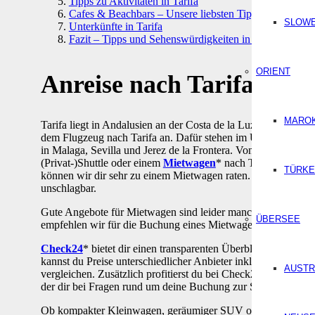
Tipps zu Aktivitäten in Tarifa
Cafes & Beachbars – Unsere liebsten Tipps für Tarifa
SLOWE
Unterkünfte in Tarifa
Fazit – Tipps und Sehenswürdigkeiten in Tarifa
ORIENT
Anreise nach Tarifa in S
MARO
Tarifa liegt in Andalusien an der Costa de la Luz und ist die
s
dem Flugzeug nach Tarifa an. Dafür stehen im Umkreis von e
in Malaga, Sevilla und Jerez de la Frontera. Von den Flughäf
(Privat-)Shuttle oder einem
Mietwagen
* nach Tarifa anreise
TÜRKE
können wir dir sehr zu einem Mietwagen raten. Mietwägen sind 
unschlagbar.
Gute Angebote für Mietwagen sind leider manchmal nicht so l
ÜBERSEE
empfehlen wir für die Buchung eines Mietwagens das Portal
Check24
* bietet dir einen transparenten Überblick über di
kannst du Preise unterschiedlicher Anbieter inkl. Versicheru
AUSTR
vergleichen. Zusätzlich profitierst du bei Check24 von eine
der dir bei Fragen rund um deine Buchung zur Seite steht.
Ob kompakter Kleinwagen, geräumiger SUV oder komfortabl