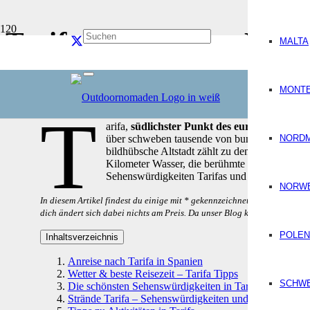
Tarifa in Spanien • Die
MALTA
Spanien
Aktualisiert am
24.03.26
MONT
T
arifa,
südlichster Punkt des europäischen F
über schweben tausende von bunten Kites hoch ü
NORD
bildhübsche Altstadt zählt zu den schönsten 
Kilometer Wasser, die berühmte Straße von Gib
Sehenswürdigkeiten Tarifas und praktische Tipp
NORW
In diesem Artikel findest du einige mit * gekennzeichnete Empfehlungsli
dich ändert sich dabei nichts am Preis. Da unser Blog kostenlos ist, n
POLEN
Inhaltsverzeichnis
Anreise nach Tarifa in Spanien
Wetter & beste Reisezeit – Tarifa Tipps
SCHW
Die schönsten Sehenswürdigkeiten in Tarifa
Strände Tarifa – Sehenswürdigkeiten und Tipps