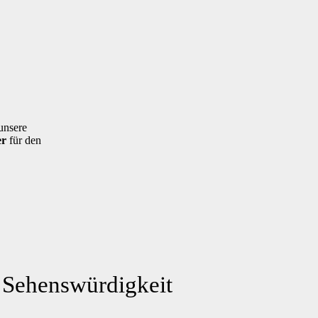
 unsere
er
für den
p Sehenswürdigkeit