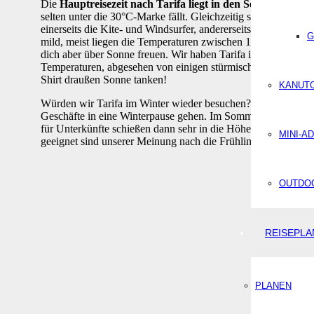
Die
Hauptreisezeit nach Tarifa liegt in den Sommermona
selten unter die 30°C-Marke fällt. Gleichzeitig sind die thermi
einerseits die Kite- und Windsurfer, andererseits wird durch di
G
mild, meist liegen die Temperaturen zwischen 15°-20 °C. Zwar
dich aber über Sonne freuen. Wir haben Tarifa im Februar bes
Temperaturen, abgesehen von einigen stürmisch-regnerischen
Shirt draußen Sonne tanken!
KANUT
Würden wir Tarifa im Winter wieder besuchen? Definitiv ja! A
Geschäfte in eine Winterpause gehen. Im Sommer hingegen is
für Unterkünfte schießen dann sehr in die Höhe!
Wir
empfehl
MINI-A
geeignet sind unserer Meinung nach die Frühlings- sowie He
OUTDOO
REISEPL
PLANEN