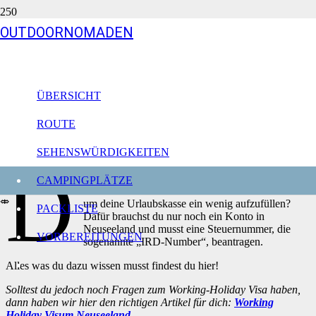
OUTDOORNOMADEN
Konto eröffnen & IRD Nummer
beantragen in Neuseeland – So
geht’s
ÜBERSICHT
Neuseeland
ROUTE
Aktualisiert am
1.05.21
SEHENSWÜRDIGKEITEN
D
u hältst dein Working Holiday Visum in der Hand
CAMPINGPLÄTZE
und möchtest endlich deinen ersten Job annehmen
⤄
um deine Urlaubskasse ein wenig aufzufüllen?
PACKLISTE
Dafür brauchst du nur noch ein Konto in
Neuseeland und musst eine Steuernummer, die
VORBEREITUNGEN
sogenannte „IRD-Number“, beantragen.
Alles was du dazu wissen musst findest du hier!
Solltest du jedoch noch Fragen zum Working-Holiday Visa haben,
dann haben wir hier den richtigen Artikel für dich:
Working
Holiday Visum Neuseeland