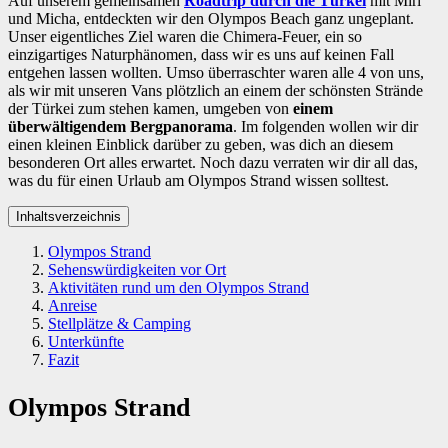
Auf unserem gemeinsamen
Roadtrip durch die Türkei
mit Miri
und Micha, entdeckten wir den Olympos Beach ganz ungeplant.
Unser eigentliches Ziel waren die Chimera-Feuer, ein so
einzigartiges Naturphänomen, dass wir es uns auf keinen Fall
entgehen lassen wollten. Umso überraschter waren alle 4 von uns,
als wir mit unseren Vans plötzlich an einem der schönsten Strände
der Türkei zum stehen kamen, umgeben von
einem
überwältigendem Bergpanorama
. Im folgenden wollen wir dir
einen kleinen Einblick darüber zu geben, was dich an diesem
besonderen Ort alles erwartet. Noch dazu verraten wir dir all das,
was du für einen Urlaub am Olympos Strand wissen solltest.
Inhaltsverzeichnis
Olympos Strand
Sehenswürdigkeiten vor Ort
Aktivitäten rund um den Olympos Strand
Anreise
Stellplätze & Camping
Unterkünfte
Fazit
Olympos Strand