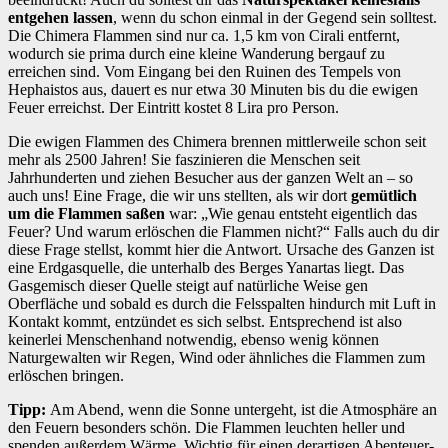
entgehen lassen
, wenn du schon einmal in der Gegend sein solltest.
Die Chimera Flammen sind nur ca. 1,5 km von Cirali entfernt,
wodurch sie prima durch eine kleine Wanderung bergauf zu
erreichen sind. Vom Eingang bei den Ruinen des Tempels von
Hephaistos aus, dauert es nur etwa 30 Minuten bis du die ewigen
Feuer erreichst. Der Eintritt kostet 8 Lira pro Person.
Die ewigen Flammen des Chimera brennen mittlerweile schon seit
mehr als 2500 Jahren! Sie faszinieren die Menschen seit
Jahrhunderten und ziehen Besucher aus der ganzen Welt an – so
auch uns! Eine Frage, die wir uns stellten, als wir dort
gemütlich
um die Flammen saßen
war: „Wie genau entsteht eigentlich das
Feuer? Und warum erlöschen die Flammen nicht?“ Falls auch du dir
diese Frage stellst, kommt hier die Antwort. Ursache des Ganzen ist
eine Erdgasquelle, die unterhalb des Berges Yanartas liegt. Das
Gasgemisch dieser Quelle steigt auf natürliche Weise gen
Oberfläche und sobald es durch die Felsspalten hindurch mit Luft in
Kontakt kommt, entzündet es sich selbst. Entsprechend ist also
keinerlei Menschenhand notwendig, ebenso wenig können
Naturgewalten wir Regen, Wind oder ähnliches die Flammen zum
erlöschen bringen.
Tipp:
Am Abend, wenn die Sonne untergeht, ist die Atmosphäre an
den Feuern besonders schön. Die Flammen leuchten heller und
spenden außerdem Wärme. Wichtig für einen derartigen Abenteuer-