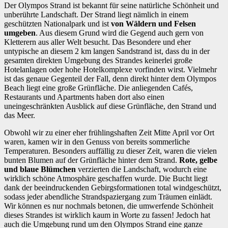
Der Olympos Strand ist bekannt für seine natürliche Schönheit und
unberührte Landschaft. Der Strand liegt nämlich in einem
geschützten Nationalpark und ist
von Wäldern und Felsen
umgeben
. Aus diesem Grund wird die Gegend auch gern von
Kletterern aus aller Welt besucht. Das Besondere und eher
untypische an diesem 2 km langen Sandstrand ist, dass du in der
gesamten direkten Umgebung des Strandes keinerlei große
Hotelanlagen oder hohe Hotelkomplexe vorfinden wirst. Vielmehr
ist das genaue Gegenteil der Fall, denn direkt hinter dem Olympos
Beach liegt eine große Grünfläche. Die anliegenden Cafés,
Restaurants und Apartments haben dort also einen
uneingeschränkten Ausblick auf diese Grünfläche, den Strand und
das Meer.
Obwohl wir zu einer eher frühlingshaften Zeit Mitte April vor Ort
waren, kamen wir in den Genuss von bereits sommerliche
Temperaturen. Besonders auffällig zu dieser Zeit, waren die vielen
bunten Blumen auf der Grünfläche hinter dem Strand.
Rote, gelbe
und blaue Blümchen
verzierten die Landschaft, wodurch eine
wirklich schöne Atmosphäre geschaffen wurde. Die Bucht liegt
dank der beeindruckenden Gebirgsformationen total windgeschützt,
sodass jeder abendliche Strandspaziergang zum Träumen einlädt.
Wir können es nur nochmals betonen, die umwerfende Schönheit
dieses Strandes ist wirklich kaum in Worte zu fassen! Jedoch hat
auch die Umgebung rund um den Olympos Strand eine ganze