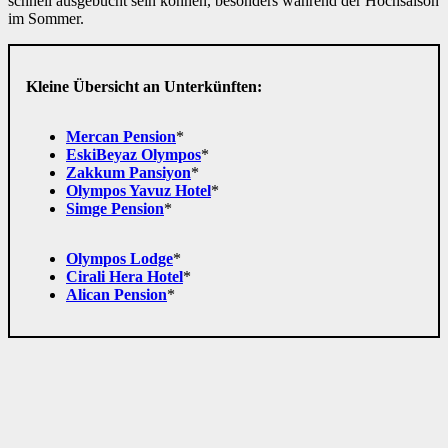
schnell ausgebucht sein können, besonders während der Hochsaison
im Sommer.
Kleine Übersicht an Unterkünften:
Mercan Pension
*
EskiBeyaz Olympos
*
Zakkum Pansiyon
*
Olympos Yavuz Hotel
*
Simge Pension
*
Olympos Lodge
*
Cirali Hera Hotel
*
Alican Pension
*