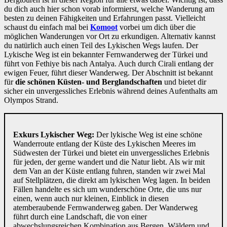
du dich auch hier schon vorab informierst, welche Wanderung am
besten zu deinen Fähigkeiten und Erfahrungen passt. Vielleicht
schaust du einfach mal bei
Komoot
vorbei um dich über die
möglichen Wanderungen vor Ort zu erkundigen. Alternativ kannst
du natürlich auch einen Teil des Lykischen Wegs laufen. Der
Lykische Weg ist ein bekannter Fernwanderweg der Türkei und
führt von Fethiye bis nach Antalya. Auch durch Cirali entlang der
ewigen Feuer, führt dieser Wanderweg. Der Abschnitt ist bekannt
für
die schönen Küsten- und Berglandschaften
und bietet dir
sicher ein unvergessliches Erlebnis während deines Aufenthalts am
Olympos Strand.
Exkurs Lykischer Weg:
Der lykische Weg ist eine schöne
Wanderroute entlang der Küste des Lykischen Meeres im
Südwesten der Türkei und bietet ein unvergessliches Erlebnis
für jeden, der gerne wandert und die Natur liebt. Als wir mit
dem Van an der Küste entlang fuhren, standen wir zwei Mal
auf Stellplätzen, die direkt am lykischen Weg lagen. In beiden
Fällen handelte es sich um wunderschöne Orte, die uns nur
einen, wenn auch nur kleinen, Einblick in diesen
atemberaubende Fernwanderweg gaben. Der Wanderweg
führt durch eine Landschaft, die von einer
abwechslungsreichen Kombination aus Bergen, Wäldern und