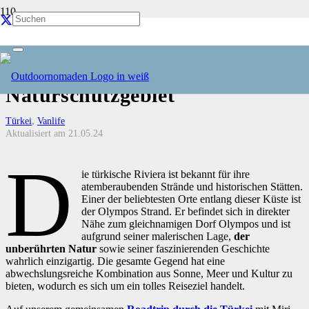
Olympos Strand in der Türkei •
Traumstrand im
Naturschutzgebiet
Türkei
,
Vanlife
Aktualisiert am
21.05.24
D
ie türkische Riviera ist bekannt für ihre
atemberaubenden Strände und historischen Stätten.
Einer der beliebtesten Orte entlang dieser Küste ist
der Olympos Strand. Er befindet sich in direkter
Nähe zum gleichnamigen Dorf Olympos und ist
aufgrund seiner malerischen Lage,
der
unberührten Natur
sowie seiner faszinierenden Geschichte
wahrlich einzigartig. Die gesamte Gegend hat eine
abwechslungsreiche Kombination aus Sonne, Meer und Kultur zu
bieten, wodurch es sich um ein tolles Reiseziel handelt.