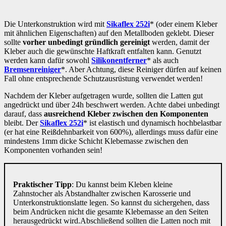
Die Unterkonstruktion wird mit
Sikaflex
252i
* (oder einem Kleber
mit ähnlichen Eigenschaften) auf den Metallboden geklebt. Dieser
sollte
vorher unbedingt
gründlich gereinigt
werden, damit der
Kleber auch die gewünschte Haftkraft entfalten kann. Genutzt
werden kann dafür sowohl
Silikonentferner
* als auch
Bremsenreiniger
*. Aber Achtung, diese Reiniger dürfen auf keinen
Fall ohne entsprechende Schutzausrüstung verwendet werden!
Nachdem der Kleber aufgetragen wurde, sollten die Latten gut
angedrückt und über 24h beschwert werden. Achte dabei unbedingt
darauf, dass
ausreichend Kleber zwischen den Komponenten
bleibt. Der
Sikaflex 252i
* ist elastisch und dynamisch hochbelastbar
(er hat eine Reißdehnbarkeit von 600%), allerdings muss dafür eine
mindestens 1mm dicke Schicht Klebemasse zwischen den
Komponenten vorhanden sein!
Praktischer Tipp
: Du kannst beim Kleben kleine
Zahnstocher als Abstandhalter zwischen Karosserie und
Unterkonstruktionslatte legen. So kannst du sichergehen, dass
beim Andrücken nicht die gesamte Klebemasse an den Seiten
herausgedrückt wird.
Abschließend sollten die Latten noch mit