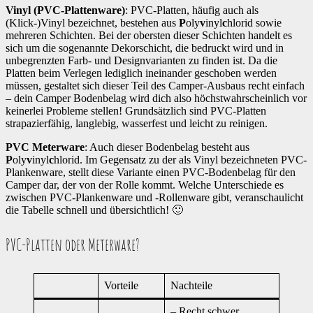
Vinyl (PVC-Plattenware)
: PVC-Platten, häufig auch als
(Klick-)Vinyl bezeichnet, bestehen aus
P
oly
v
inyl
c
hlorid sowie
mehreren Schichten. Bei der obersten dieser Schichten handelt es
sich um die sogenannte Dekorschicht, die bedruckt wird und in
unbegrenzten Farb- und Designvarianten zu finden ist. Da die
Platten beim Verlegen lediglich ineinander geschoben werden
müssen, gestaltet sich dieser Teil des Camper-Ausbaus recht einfach
– dein Camper Bodenbelag wird dich also höchstwahrscheinlich vor
keinerlei Probleme stellen! Grundsätzlich sind PVC-Platten
strapazierfähig, langlebig, wasserfest und leicht zu reinigen.
PVC Meterware
: Auch dieser Bodenbelag besteht aus
P
oly
v
inyl
c
hlorid. Im Gegensatz zu der als Vinyl bezeichneten PVC-
Plankenware, stellt diese Variante einen PVC-Bodenbelag für den
Camper dar, der von der Rolle kommt. Welche Unterschiede es
zwischen PVC-Plankenware und -Rollenware gibt, veranschaulicht
die Tabelle schnell und übersichtlich! 🙂
PVC-Platten oder Meterware?
Vorteile
Nachteile
– Recht schwer