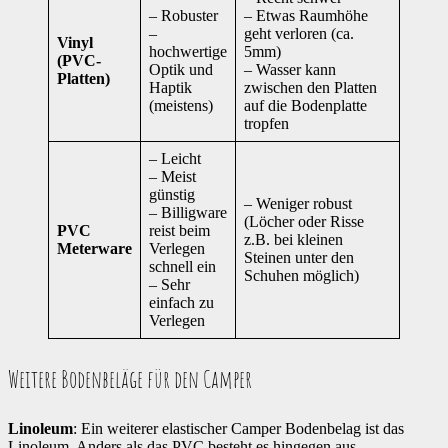
– Robuster
– Etwas Raumhöhe
–
geht verloren (ca.
Vinyl
hochwertige
5mm)
(PVC-
Optik und
– Wasser kann
Platten)
Haptik
zwischen den Platten
(meistens)
auf die Bodenplatte
tropfen
– Leicht
– Meist
günstig
– Weniger robust
– Billigware
(Löcher oder Risse
PVC
reist beim
z.B. bei kleinen
Meterware
Verlegen
Steinen unter den
schnell ein
Schuhen möglich)
– Sehr
einfach zu
Verlegen
Weitere Bodenbeläge für den Camper
Linoleum
: Ein weiterer elastischer Camper Bodenbelag ist das
Linoleum. Anders als das PVC besteht es hingegen aus