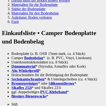
Darum muss der Boden isoliert werden
Materialien für die Bodenplatte
Stärke der Bodenplatte
Materialien für den Bodenbelag
Anleitung: Boden verlegen
Fazit
Einkaufsliste • Camper Bodenplatte
und Bodenbelag
Bodenplatte (z. B. OSB 15mm stark, ca. 4 Stück)
Camper
Bodenbelag
* (z. B. PVC, Vinyl, Linoleum)
Unterkonstruktionslatten (ca. 8 Stück)
Dämmmaterial
* (Styrodur, Armaflex oder Kork)
Alu-Winkelprofil
*
Holzschrauben für die Befestigung der Bodenplatte
Sechskantschrauben
* & Unterlegscheiben (ca. 4 Stück)
Bremsenreiniger
* oder
Silikonentferner
*
Sikaflex 252i
* und Sikaflex 221i
ggf. doppelseitiges
PVC-Klebeband
*
flüssiges Bienenwachs
*
Stift