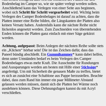
Bodenbelag im Camper so, wie sie später verlegt werden sollen.
Anschließend kann das Verlegen von einer Seite aus beginnen,
wobei sich
Schritt für Schritt vorgearbeitet
wird. Wichtig beim
Verlegen des Camper Bodenbelages ist darauf zu achten, dass die
Platten immer eine Reihe bilden, die Längskanten der Platten also
keinen Versatz haben. Andernfalls kann die nächste Reihe nicht
lückenlos angesetzt werden. Zum Zuschneiden von überstehenden
Enden können die Platten ganz einfach mit einer Säge gekürzt
werden.
Achtung, aufgepasst
: Beim Anlegen der nächsten Reihe sollte stets
ein „Klicken“ hörbar sein! Die ist das Zeichen dafür, dass das
Paneel bündig abschließt. Ein
Gummihammer
* kann dabei helfen,
denn unter Umständen bedarf es beim Verlegen des Camper
Bodenbelages etwas mehr Kraft. Die Ausschnitte für Rundungen
und Aussparungen werden am besten mit Hilfe einer
Stichsäge
*
angefertigt. Um mit Sicherheit die genauen Maße zu treffen, bietet
es sich an zunächst eine Schablone aus Pappe herzustellen. Beachte
dabei, dass zum Rand hin immer ein paar Millimeter Abstand
gelassen werden müssen, damit sich die Platten bei Wärme noch
ausdehnen können. Diese Dehnungsfugen kannst du mit Acryl
verschließen.