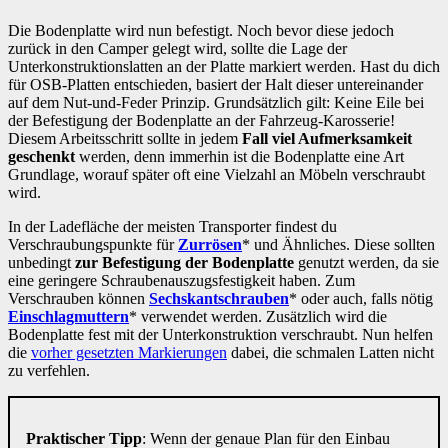
Die Bodenplatte wird nun befestigt. Noch bevor diese jedoch
zurück in den Camper gelegt wird, sollte die Lage der
Unterkonstruktionslatten an der Platte markiert werden. Hast du dich
für OSB-Platten entschieden, basiert der Halt dieser untereinander
auf dem Nut-und-Feder Prinzip. Grundsätzlich gilt: Keine Eile bei
der Befestigung der Bodenplatte an der Fahrzeug-Karosserie!
Diesem Arbeitsschritt sollte
in jedem
Fall viel Aufmerksamkeit
geschenkt
werden, denn immerhin ist die Bodenplatte eine Art
Grundlage, worauf später oft eine Vielzahl an Möbeln verschraubt
wird.
In der Ladefläche der meisten Transporter findest du
Verschraubungspunkte für
Zurrösen
* und Ähnliches. Diese sollten
unbedingt
zur Befestigung der
Bodenplatte
genutzt werden, da sie
eine geringere Schraubenauszugsfestigkeit haben. Zum
Verschrauben können
Sechskantschrauben
* oder auch, falls nötig
Einschlagmuttern
* verwendet werden. Zusätzlich wird die
Bodenplatte fest mit der Unterkonstruktion verschraubt. Nun helfen
die
vorher gesetzten Markierungen
dabei, die schmalen Latten nicht
zu verfehlen.
Praktischer Tipp
: Wenn der genaue Plan für den Einbau