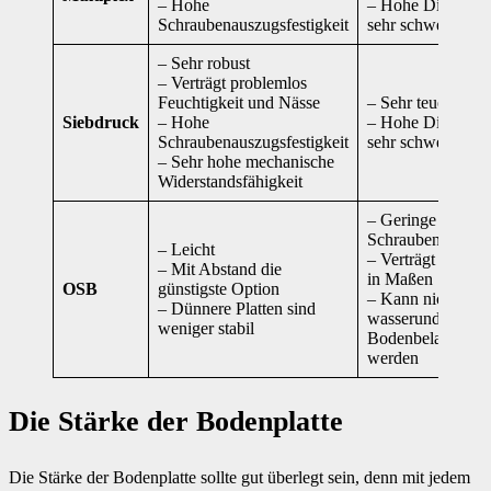
– Hohe
– Hohe Dichte, d
Schraubenauszugsfestigkeit
sehr schwer
– Sehr robust
– Verträgt problemlos
Feuchtigkeit und Nässe
– Sehr teuer
Siebdruck
– Hohe
– Hohe Dichte, d
Schraubenauszugsfestigkeit
sehr schwer
– Sehr hohe mechanische
Widerstandsfähigkeit
– Geringe
Schraubenauszugs
– Leicht
– Verträgt Feuchti
– Mit Abstand die
in Maßen
OSB
günstigste Option
– Kann nicht ohn
– Dünnere Platten sind
wasserundurchläs
weniger stabil
Bodenbelag verw
werden
Die Stärke der Bodenplatte
Die Stärke der Bodenplatte sollte gut überlegt sein, denn mit jedem