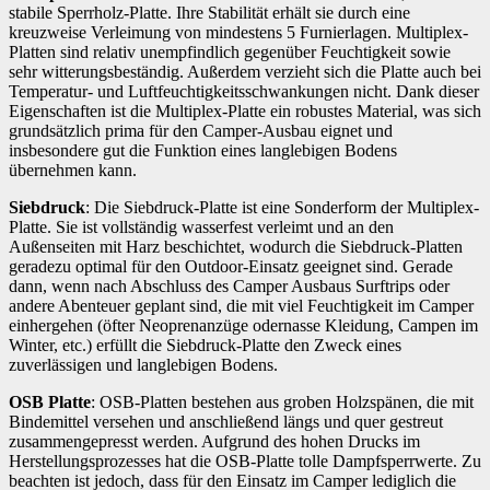
stabile Sperrholz-Platte. Ihre Stabilität erhält sie durch eine
kreuzweise Verleimung von mindestens 5 Furnierlagen. Multiplex-
Platten sind relativ unempfindlich gegenüber Feuchtigkeit sowie
sehr witterungsbeständig. Außerdem verzieht sich die Platte auch bei
Temperatur- und Luftfeuchtigkeitsschwankungen nicht. Dank dieser
Eigenschaften ist die Multiplex-Platte ein robustes Material, was sich
grundsätzlich prima für den Camper-Ausbau eignet und
insbesondere gut die Funktion eines langlebigen Bodens
übernehmen kann.
Siebdruck
: Die Siebdruck-Platte ist eine Sonderform der Multiplex-
Platte. Sie ist vollständig wasserfest verleimt und an den
Außenseiten mit Harz beschichtet, wodurch die Siebdruck-Platten
geradezu optimal für den Outdoor-Einsatz geeignet sind. Gerade
dann, wenn nach Abschluss des Camper Ausbaus Surftrips oder
andere Abenteuer geplant sind, die mit viel Feuchtigkeit im Camper
einhergehen (öfter Neoprenanzüge odernasse Kleidung, Campen im
Winter, etc.) erfüllt die Siebdruck-Platte den Zweck eines
zuverlässigen und langlebigen Bodens.
OSB Platte
: OSB-Platten bestehen aus groben Holzspänen, die mit
Bindemittel versehen und anschließend längs und quer gestreut
zusammengepresst werden. Aufgrund des hohen Drucks im
Herstellungsprozesses hat die OSB-Platte tolle Dampfsperrwerte. Zu
beachten ist jedoch, dass für den Einsatz im Camper lediglich die