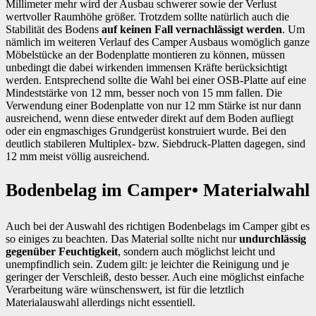
Millimeter mehr wird der Ausbau schwerer sowie der Verlust
wertvoller Raumhöhe größer. Trotzdem sollte natürlich auch die
Stabilität des Bodens
auf keinen Fall vernachlässigt werden
. Um
nämlich im weiteren Verlauf des Camper Ausbaus womöglich ganze
Möbelstücke an der Bodenplatte montieren zu können, müssen
unbedingt die dabei wirkenden immensen Kräfte berücksichtigt
werden. Entsprechend sollte die Wahl bei einer OSB-Platte auf eine
Mindeststärke von 12 mm, besser noch von 15 mm fallen. Die
Verwendung einer Bodenplatte von nur 12 mm Stärke ist nur dann
ausreichend, wenn diese entweder direkt auf dem Boden aufliegt
oder ein engmaschiges Grundgerüst konstruiert wurde. Bei den
deutlich stabileren Multiplex- bzw. Siebdruck-Platten dagegen, sind
12 mm meist völlig ausreichend.
Bodenbelag im Camper
• Materialwahl
Auch bei der Auswahl des richtigen Bodenbelags im Camper gibt es
so einiges zu beachten. Das Material sollte nicht nur
undurchlässig
gegenüber Feuchtigkeit
, sondern auch möglichst leicht und
unempfindlich sein. Zudem gilt: je leichter die Reinigung und je
geringer der Verschleiß, desto besser. Auch eine möglichst einfache
Verarbeitung wäre wünschenswert, ist für die letztlich
Materialauswahl allerdings nicht essentiell.