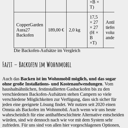
×B ×
T)
17,5
× 27
Antihaftbesc
CopperGarden
× 27
tiefer & dad
Aura27
189,00 €
2,0 kg
(H ×
voluminöser
Backofen
B
andere Aufs
×T)
Die Backofen-Aufsätze im Vergleich
Fazit – Backofen im Wohnmobil
Auch das
Backen ist im Wohnmobil möglich, und das sogar
ohne große Installations- und Kostenaufwendungen
. Vom
haushaltsähnlichen, festinstallierten Gasbackofen bis zu den
verschiedenen Backofen-Aufsätzen stehen Campern so viele
verschiedene Möglichkeiten zur Verfügung, dass sich sicher für
jeden eine geeignete Lösung findet. Wir nutzen seit 2020 einen
Omnia als Backofen im Wohnmobil. Auch wenn wir uns heute
wahrscheinlich für eine antihaftbeschichtete Alternative entscheiden
würden, sind wir dennoch nach wie vor mit dem System sehr
zufrieden. Für uns sind von allen hier vorgeschlagenen Optionen,