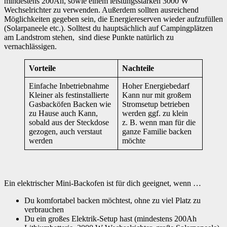
mindestens 200Ah, sowie einem leistungsstarken 3000 W
Wechselrichter zu verwenden. Außerdem sollten ausreichend
Möglichkeiten gegeben sein, die Energiereserven wieder aufzufüllen
(Solarpaneele etc.). Solltest du hauptsächlich auf Campingplätzen
am Landstrom stehen, sind diese Punkte natürlich zu
vernachlässigen.
Vorteile
Nachteile
Einfache Inbetriebnahme
Hoher Energiebedarf
Kleiner als festinstallierte
Kann nur mit großem
Gasbacköfen Backen wie
Stromsetup betrieben
zu Hause auch Kann,
werden ggf. zu klein
sobald aus der Steckdose
z. B. wenn man für die
gezogen, auch verstaut
ganze Familie backen
werden
möchte
Ein elektrischer Mini-Backofen ist für dich geeignet, wenn …
Du komfortabel backen möchtest, ohne zu viel Platz zu
verbrauchen
Du ein großes Elektrik-Setup hast (mindestens 200Ah