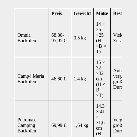
Preis
Gewicht
Maße
Besonderhe
14 ×
25
Omnia
68,80-
×25
Viele Upgr
0,5 kg
Backofen
95,95 €
(H
Zusätze erhä
×B ×
T)
15 ×
32
Antihaftbesc
×32
Camp4 Maria
vergleichsw
46,60 €
1,4 kg
cm
Backofen
großer
(H ×
Durchmesse
B
×T)
14,3
× 41
×
Petromax
Vergleichsw
31,6
Camping-
69,99 €
1,64 kg
großer
cm
Backofen
Durchmesse
(H