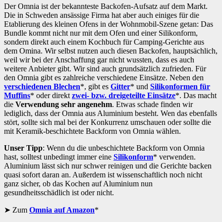
Der Omnia ist der bekannteste Backofen-Aufsatz auf dem Markt.
Die in Schweden ansässige Firma hat aber auch einiges für die
Etablierung des kleinen Ofens in der Wohnmobil-Szene getan: Das
Bundle kommt nicht nur mit dem Ofen und einer Silikonform,
sondern direkt auch einem Kochbuch für Camping-Gerichte aus
dem Omina. Wir selbst nutzen auch diesen Backofen, hauptsächlich,
weil wir bei der Anschaffung gar nicht wussten, dass es auch
weitere Anbieter gibt. Wir sind auch grundsätzlich zufrieden. Für
den Omnia gibt es zahlreiche verschiedene Einsätze. Neben den
verschiedenen Blechen
*, gibt es
Gitter
* und
Silikonformen für
Muffins
* oder direkt
zwei- bzw. dreigeteilte Einsätze
*. Das macht
die
Verwendung sehr angenehm
. Etwas schade finden wir
lediglich, dass der Omnia aus Aluminium besteht. Wen das ebenfalls
stört, sollte sich mal bei der Konkurrenz umschauen oder sollte die
mit Keramik-beschichtete Backform von Omnia wählen.
Unser Tipp
: Wenn du die unbeschichtete Backform von Omnia
hast, solltest unbedingt immer eine
Silikonform
* verwenden.
Aluminium lässt sich nur schwer reinigen und die Gerichte backen
quasi sofort daran an. Außerdem ist wissenschaftlich noch nicht
ganz sicher, ob das Kochen auf Aluminium nun
gesundheitsschädlich ist oder nicht.
Zum
Omnia auf Amazon
*