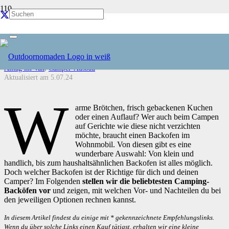
Backofen im Wohnmobil – Die besten Modelle
& unsere Erfahrungen
Alltag im Van
,
Camper-Ausbau
Aktualisiert am
5.07.24
W
arme Brötchen, frisch gebackenen Kuchen
oder einen Auflauf? Wer auch beim Campen
auf Gerichte wie diese nicht verzichten
möchte, braucht einen Backofen im
Wohnmobil. Von diesen gibt es eine
wunderbare Auswahl: Von klein und
handlich, bis zum haushaltsähnlichen Backofen ist alles möglich.
Doch welcher Backofen ist der Richtige für dich und deinen
Camper? Im Folgenden
stellen wir die beliebtesten Camping-
Backöfen vor
und zeigen, mit welchen Vor- und Nachteilen du bei
den jeweiligen Optionen rechnen kannst.
In diesem Artikel findest du einige mit * gekennzeichnete Empfehlungslinks.
Wenn du über solche Links einen Kauf tätigst, erhalten wir eine kleine