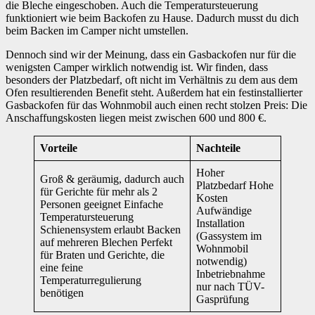
die Bleche eingeschoben. Auch die Temperatursteuerung
funktioniert wie beim Backofen zu Hause. Dadurch musst du dich
beim Backen im Camper nicht umstellen.
Dennoch sind wir der Meinung, dass ein Gasbackofen nur für die
wenigsten Camper wirklich notwendig ist. Wir finden, dass
besonders der Platzbedarf, oft nicht im Verhältnis zu dem aus dem
Ofen resultierenden Benefit steht. Außerdem hat ein festinstallierter
Gasbackofen für das Wohnmobil auch einen recht stolzen Preis: Die
Anschaffungskosten liegen meist zwischen 600 und 800 €.
Vorteile
Nachteile
Hoher
Groß & geräumig, dadurch auch
Platzbedarf Hohe
für Gerichte für mehr als 2
Kosten
Personen geeignet Einfache
Aufwändige
Temperatursteuerung
Installation
Schienensystem erlaubt Backen
(Gassystem im
auf mehreren Blechen Perfekt
Wohnmobil
für Braten und Gerichte, die
notwendig)
eine feine
Inbetriebnahme
Temperaturregulierung
nur nach TÜV-
benötigen
Gasprüfung