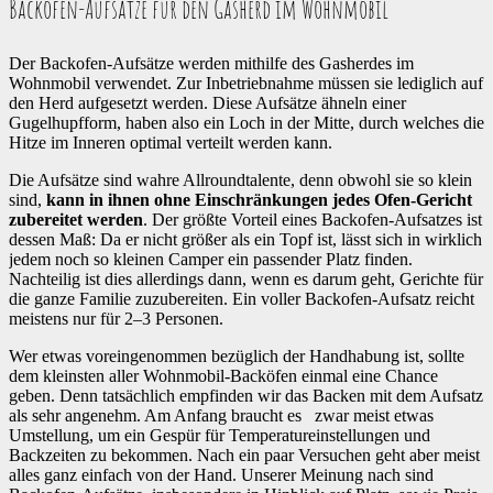
Backofen-Aufsätze für den Gasherd im Wohnmobil
Der Backofen-Aufsätze werden mithilfe des Gasherdes im
Wohnmobil verwendet. Zur Inbetriebnahme müssen sie lediglich auf
den Herd aufgesetzt werden. Diese Aufsätze ähneln einer
Gugelhupfform, haben also ein Loch in der Mitte, durch welches die
Hitze im Inneren optimal verteilt werden kann.
Die Aufsätze sind wahre Allroundtalente, denn obwohl sie so klein
sind,
kann in ihnen ohne Einschränkungen jedes Ofen-Gericht
zubereitet werden
. Der größte Vorteil eines Backofen-Aufsatzes ist
dessen Maß: Da er nicht größer als ein Topf ist, lässt sich in wirklich
jedem noch so kleinen Camper ein passender Platz finden.
Nachteilig ist dies allerdings dann, wenn es darum geht, Gerichte für
die ganze Familie zuzubereiten. Ein voller Backofen-Aufsatz reicht
meistens nur für 2–3 Personen.
Wer etwas voreingenommen bezüglich der Handhabung ist, sollte
dem kleinsten aller Wohnmobil-Backöfen einmal eine Chance
geben. Denn tatsächlich empfinden wir das Backen mit dem Aufsatz
als sehr angenehm. Am Anfang braucht es zwar meist etwas
Umstellung, um ein Gespür für Temperatureinstellungen und
Backzeiten zu bekommen. Nach ein paar Versuchen geht aber meist
alles ganz einfach von der Hand. Unserer Meinung nach sind