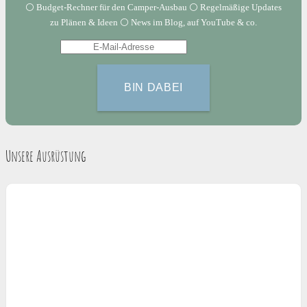
⚪️ Budget-Rechner für den Camper-Ausbau ⚪️ Regelmäßige Updates
zu Plänen & Ideen ⚪️ News im Blog, auf YouTube & co.
Unsere Ausrüstung