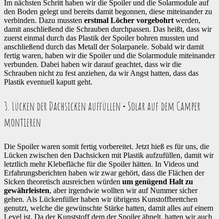
Im nächsten Schritt haben wir die Spoiler und die Solarmodule auf
den Boden gelegt und bereits damit begonnen, diese miteinander zu
verbinden. Dazu mussten
erstmal Löcher vorgebohrt
werden,
damit anschließend die Schrauben durchpassen. Das heißt, dass wir
zuerst einmal durch das Plastik der Spoiler bohren mussten und
anschließend durch das Metall der Solarpanele. Sobald wir damit
fertig waren, haben wir die Spoiler und die Solarmodule miteinander
verbunden. Dabei haben wir darauf geachtet, dass wir die
Schrauben nicht zu fest anziehen, da wir Angst hatten, dass das
Plastik eventuell kaputt geht.
3. Lücken der Dachsicken auffüllen • Solar auf dem Camper
montieren
Die Spoiler waren somit fertig vorbereitet. Jetzt hieß es für uns, die
Lücken zwischen den Dachsicken mit Plastik aufzufüllen, damit wir
letztlich mehr Klebefläche für die Spoiler hätten. In Videos und
Erfahrungsberichten haben wir zwar gehört, dass die Flächen der
Sicken theoretisch ausreichen würden
um genügend Halt zu
gewährleisten
, aber irgendwie wollten wir auf Nummer sicher
gehen. Als Lückenfüller haben wir übrigens Kunstoffbrettchen
genutzt, welche die gewünschte Stärke hatten, damit alles auf einem
Level ist. Da der Kunststoff dem der Spoiler ähnelt, hatten wir auch